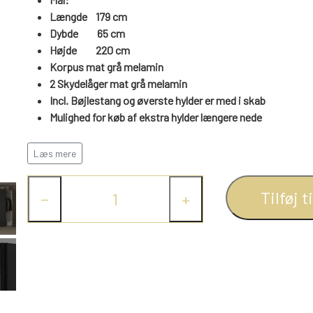
Længde 179 cm
Dybde 65 cm
Højde
220
cm
Korpus mat grå melamin
2 Skydelåger mat grå melamin
Incl. Bøjlestang og øverste hylder er med i skab
Mulighed for køb af ekstra hylder længere nede
Stilrent garderobeskab med 2 matgrå skydedøre
Læs mere
Dette moderne garderobeskab kombinerer funktionalitet o
skydedøre, der glider let og stabilt i en solid metal bundsk
Tilføj t
−
+
plads.
Som standard leveres skabet med en øverste hylde og en bø
Ekstra hylder og skuffesektioner kan tilkøbes, så skabet 
Ideelt til soveværelser, entréer eller ungdomsværelser, h
opbevaring.