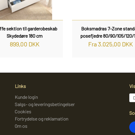
ffe sektion til garderobeskab
Boksmadras 7-Zone stand
Skydedøre 180 cm
posefjedre 80/90/105/120/
899,00 DKK
Fra 3.025,00 DKK
Links
Vi
Kunde login
Salgs- og leveringsbetingelser
Cookies
So
Fortrydelse og reklamation
Om os