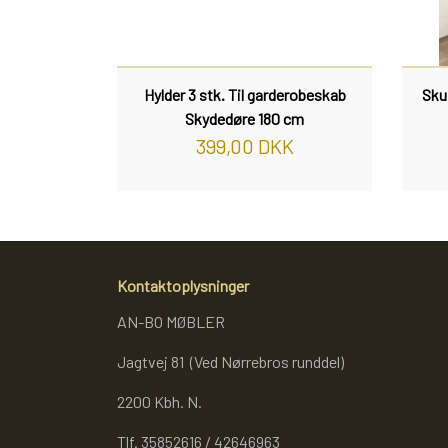
Hylder 3 stk. Til garderobeskab
Sku
Skydedøre 180 cm
399,00 DKK
Kontaktoplysninger
AN-BO MØBLER
Jagtvej 81 (Ved Nørrebros runddel)
2200 Kbh. N.
Tlf. 35852616 / 42646963