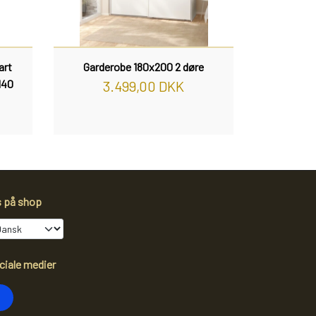
art
Garderobe 180x200 2 døre
140
3.499,00 DKK
s på shop
ciale medier