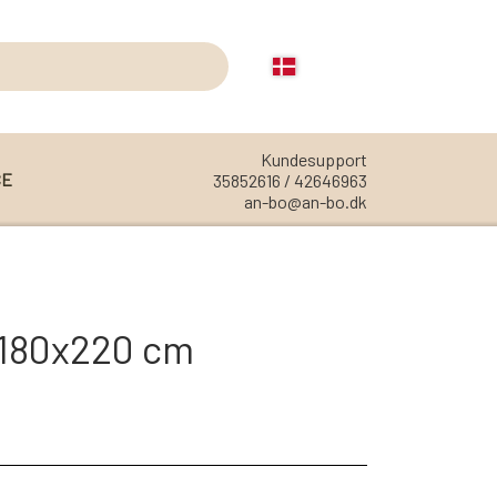
Kundesupport
CE
35852616 / 42646963
an-bo@an-bo.dk
REOLER
REOL EDGE
 180x220 cm
REOL MISTRAL
REOL SIGN
REOL BASIC
REOLER/OPBEVARING