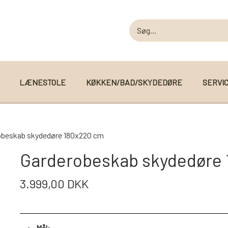
LÆNESTOLE
KØKKEN/BAD/SKYDEDØRE
SERVI
MODUL SOFAER
obeskab skydedøre 180x220 cm
MODUL SOFA DALLAS
 I WEBSHOPPEN
Garderobeskab skydedøre
MODUL SOFA DETROIT
3.999,00 DKK
MODUL SOFA SEATTLE
Mål: