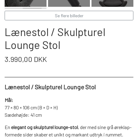
WEBSHOP
DAYBED/CHAISELONG
BELYSNING
BELYSNING
VÆGPANELER
Se flere billeder
SPEJLE
PARKERING
ENTRE
VÆGPANELER
Lænestol / Skulpturel
VÆGPANELER
SPEJLE
Lounge Stol
AFHENTNING
BELYSNING
SPEJLE
SPEJLE
3.990,00 DKK
MONTERING & LEVERING
REOLER
OM OS
Lænestol / Skulpturel Lounge Stol
VÆGPANELER
REOL EDGE
Mål:
REOL MISTRAL
SPEJLE
77 × 80 × 106 cm (B × D × H)
Sædehøjde: 41 cm
En
elegant og skulpturel lounge-stol
, der med sine grå øreklap-
REOL SIGN
formede sider skaber et unikt og markant udtryk i rummet.