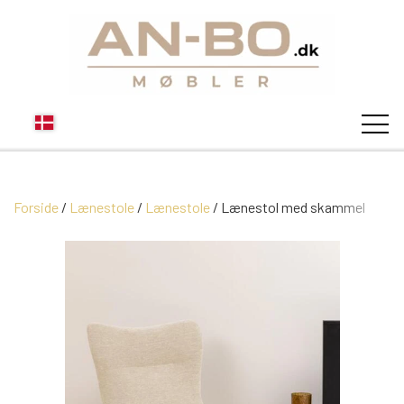
Forside
Lænestole
Lænestole
STUEN
Lænestol med skammel
SOFA
SPISESTUEN
MODUL SOFAER
VITRINER
SOVEVÆRELSE
MODUL SOFA DALLAS
SOFABORDE
SKÆNKE