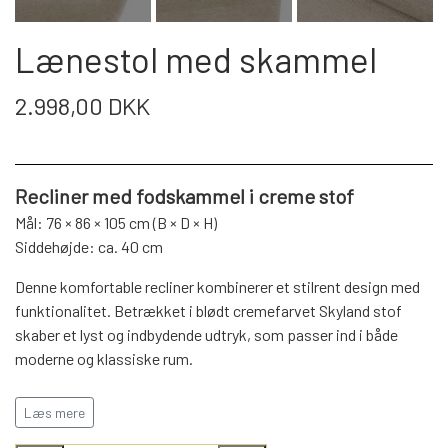
WEBSHOP
DAYBED/CHAISELONG
BELYSNING
BELYSNING
VÆGPANELER
Lænestol med skammel
SPEJLE
PARKERING
ENTRE
VÆGPANELER
VÆGPANELER
2.998,00 DKK
SPEJLE
AFHENTNING
BELYSNING
SPEJLE
SPEJLE
Recliner med fodskammel i creme stof
MONTERING & LEVERING
REOLER
Mål: 76 × 86 × 105 cm (B × D × H)
Siddehøjde: ca. 40 cm
OM OS
VÆGPANELER
REOL EDGE
Denne komfortable recliner kombinerer et stilrent design med
funktionalitet. Betrækket i blødt cremefarvet Skyland stof
skaber et lyst og indbydende udtryk, som passer ind i både
REOL MISTRAL
SPEJLE
moderne og klassiske rum.
Stolen har et stabilt 5-stjernet/4-stjernet stel i mat sort
Læs mere
REOL SIGN
pulverlakeret stål med drejefunktion, hvilket giver fleksibilitet
og komfort. Den medfølgende fodskammel gør det nemt at