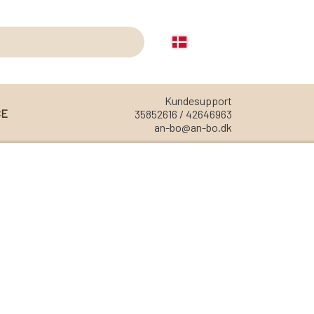
Kundesupport
CE
35852616 / 42646963
an-bo@an-bo.dk
REOLER
REOL EDGE
REOL MISTRAL
REOL SIGN
REOL BASIC
REOLER/OPBEVARING