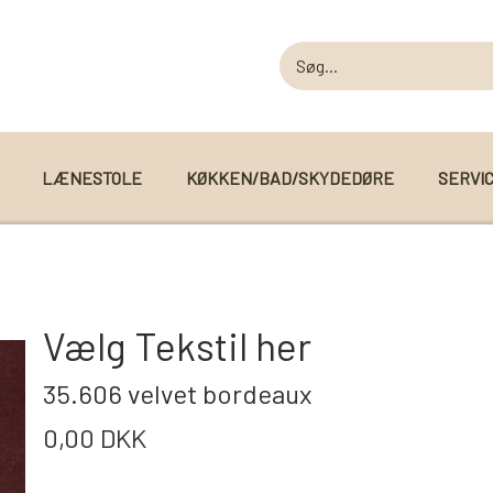
LÆNESTOLE
KØKKEN/BAD/SKYDEDØRE
SERVI
MODUL SOFAER
MODUL SOFA DALLAS
 I WEBSHOPPEN
Vælg Tekstil her
MODUL SOFA DETROIT
35.606 velvet bordeaux
MODUL SOFA SEATTLE
0,00 DKK