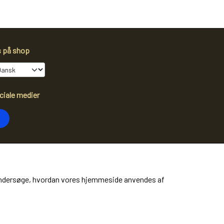
s på shop
ciale medier
dtag vores nyhedsbrev via e-mail
Tilmeld
at undersøge, hvordan vores hjemmeside anvendes af
ere information)