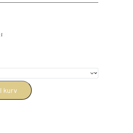
BOGREOLER 40 CM DYBDE
REOLSÆT
 i
il kurv