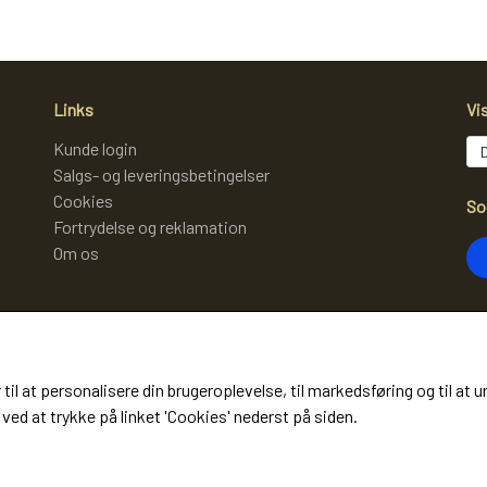
Links
Vi
Kunde login
Salgs- og leveringsbetingelser
Cookies
So
Fortrydelse og reklamation
Om os
Mo
 til at personalisere din brugeroplevelse, til markedsføring og til 
(m
ved at trykke på linket 'Cookies' nederst på siden.