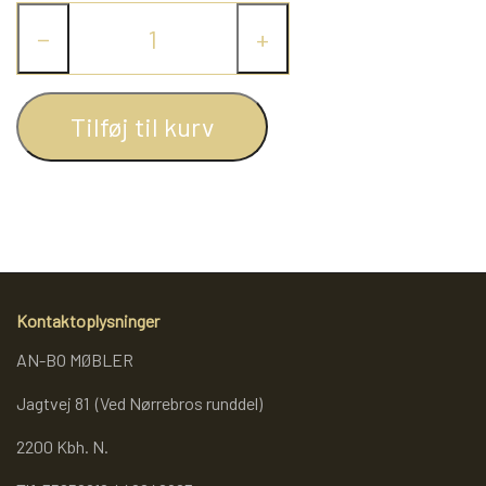
−
+
REOL BASIC
REOLER/OPBEVARING
Tilføj til kurv
BOGREOLER 40 CM DYBDE
REOLSÆT
Kontaktoplysninger
AN-BO MØBLER
Jagtvej 81 (Ved Nørrebros runddel)
2200 Kbh. N.