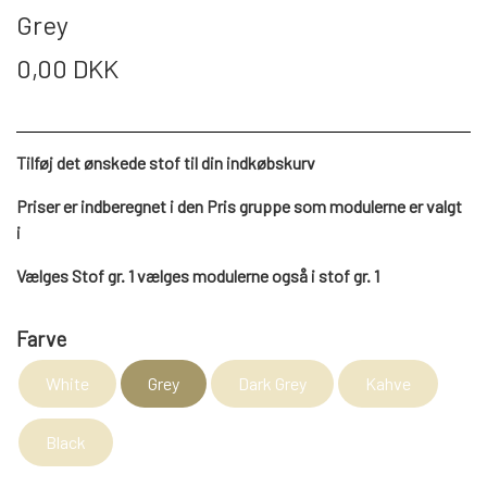
WEBSHOP
DAYBED/CHAISELONG
Grey
BELYSNING
BELYSNING
VÆGPANELER
SPEJLE
0,00 DKK
PARKERING
ENTRE
VÆGPANELER
VÆGPANELER
SPEJLE
AFHENTNING
BELYSNING
Tilføj det ønskede stof til din indkøbskurv
SPEJLE
SPEJLE
Priser er indberegnet i den Pris gruppe som modulerne er valgt
MONTERING & LEVERING
REOLER
i
Vælges Stof gr. 1 vælges modulerne også i stof gr. 1
OM OS
VÆGPANELER
REOL EDGE
Farve
REOL MISTRAL
SPEJLE
White
Grey
Dark Grey
Kahve
Black
REOL SIGN