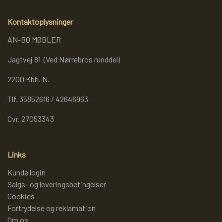
REOL BASIC
Kontaktoplysninger
AN-BO MØBLER
REOLER/OPBEVARING
Jagtvej 81 (Ved Nørrebros runddel)
2200 Kbh. N.
BOGREOLER 40 CM DYBDE
Tlf. 35852616 / 42646963
Cvr. 27053343
REOLSÆT
Links
Kunde login
Salgs- og leveringsbetingelser
Cookies
Fortrydelse og reklamation
Om os