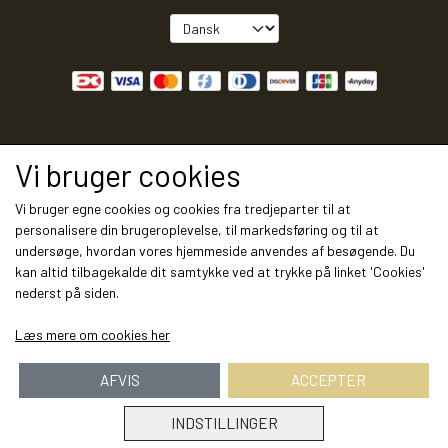
LÆNESTOLE
MODUL SOFA DETROIT
SOVESOFA
SPISEBORDE
SOVESOFA
LÆNESTOLE
KØKKEN/BAD/SKYDEDØRE
MODUL SOFA SEATTLE
SKÆNKE
BÆNKE
DAYBED/CHAISELONG
OTIUMSTOLE
KØKKEN
SERVICE
Vi bruger cookies
VITRINER
SPISEBORDSSTOLE
GARDEROBESKABE
RECLINER
Vi bruger egne cookies og cookies fra tredjeparter til at
BAD
KONTAKT & ÅBNINGSTIDER
personalisere din brugeroplevelse, til markedsføring og til at
TV-MEDIA
BARSTOLE
undersøge, hvordan vores hjemmeside anvendes af besøgende. Du
KOMMODER
MASSAGESTOLE
kan altid tilbagekalde dit samtykke ved at trykke på linket 'Cookies'
SKYDEDØRE
nederst på siden.
FRAGTPRISER SÅDAN VÆLGER DU
KONTORSTOLE
BARBORDE
SKÆNKE
FRAGT I WEBSHOPPEN
Læs mere om cookies her
DAYBED/CHAISELONG
LAMPER
SKRIVEBORDE
AFVIS
ACCEPTER
ENTRE
SMINKEBORDE/SMYKKESKABE
SÅDAN HANDLER DU I VORES
LAMPER
VÆGPANELER
INDSTILLINGER
WEBSHOP
DAYBED/CHAISELONG