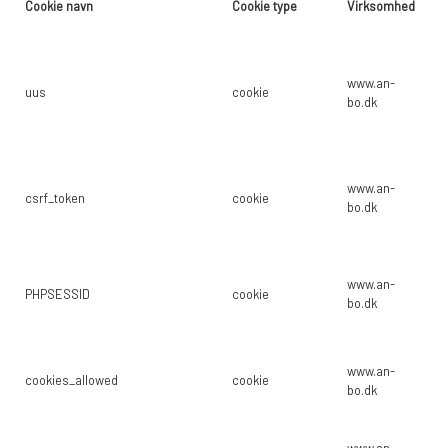
Cookie navn
Cookie type
Virksomhed
Fo
REOL BASIC
Br
br
www.an-
hi
uus
cookie
REOLER/OPBEVARING
bo.dk
fo
si
st
BOGREOLER 40 CM DYBDE
Be
www.an-
csrf_token
cookie
"C
bo.dk
Fo
REOLSÆT
Se
br
www.an-
PHPSESSID
cookie
mu
bo.dk
na
m
www.an-
cookies_allowed
cookie
G
bo.dk
Gø
www.an-
ku