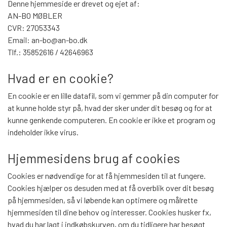
SENGE
Denne hjemmeside er drevet og ejet af:
LÆNESTOLE
AN-BO MØBLER
MODUL SOFA DETROIT
SOVESOFA
CVR: 27053343
SPISEBORDE
SOVESOFA
Email: an-bo@an-bo.dk
LÆNESTOLE
KØKKEN/BAD/SKYDEDØRE
Tlf.: 35852616 / 42646963
MODUL SOFA SEATTLE
SKÆNKE
BÆNKE
DAYBED/CHAISELONG
Hvad er en cookie?
OTIUMSTOLE
KØKKEN
SERVICE
VITRINER
En cookie er en lille datafil, som vi gemmer på din computer for
SPISEBORDSSTOLE
GARDEROBESKABE
at kunne holde styr på, hvad der sker under dit besøg og for at
RECLINER
BAD
kunne genkende computeren. En cookie er ikke et program og
KONTAKT & ÅBNINGSTIDER
TV-MEDIA
indeholder ikke virus.
BARSTOLE
KOMMODER
MASSAGESTOLE
SKYDEDØRE
Hjemmesidens brug af cookies
FRAGTPRISER SÅDAN VÆLGER DU
KONTORSTOLE
BARBORDE
SKÆNKE
FRAGT I WEBSHOPPEN
Cookies er nødvendige for at få hjemmesiden til at fungere.
DAYBED/CHAISELONG
LAMPER
Cookies hjælper os desuden med at få overblik over dit besøg
SKRIVEBORDE
på hjemmesiden, så vi løbende kan optimere og målrette
ENTRE
SMINKEBORDE/SMYKKESKABE
SÅDAN HANDLER DU I VORES
hjemmesiden til dine behov og interesser. Cookies husker fx,
LAMPER
VÆGPANELER
hvad du har lagt i indkøbskurven, om du tidligere har besøgt