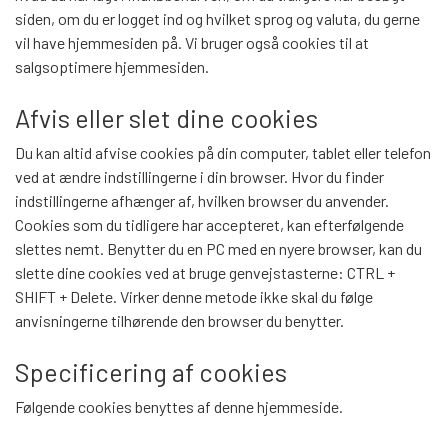
WEBSHOP
DAYBED/CHAISELONG
siden, om du er logget ind og hvilket sprog og valuta, du gerne
BELYSNING
BELYSNING
VÆGPANELER
vil have hjemmesiden på. Vi bruger også cookies til at
SPEJLE
salgsoptimere hjemmesiden.
PARKERING
ENTRE
VÆGPANELER
VÆGPANELER
SPEJLE
Afvis eller slet dine cookies
AFHENTNING
BELYSNING
Du kan altid afvise cookies på din computer, tablet eller telefon
SPEJLE
SPEJLE
ved at ændre indstillingerne i din browser. Hvor du finder
indstillingerne afhænger af, hvilken browser du anvender.
MONTERING & LEVERING
REOLER
Cookies som du tidligere har accepteret, kan efterfølgende
slettes nemt. Benytter du en PC med en nyere browser, kan du
OM OS
slette dine cookies ved at bruge genvejstasterne: CTRL +
VÆGPANELER
REOL EDGE
SHIFT + Delete. Virker denne metode ikke skal du følge
anvisningerne tilhørende den browser du benytter.
REOL MISTRAL
SPEJLE
Specificering af cookies
Følgende cookies benyttes af denne hjemmeside.
REOL SIGN