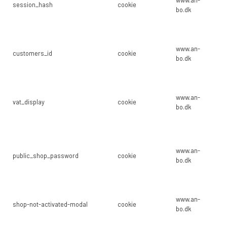
session_hash
cookie
bo.dk
på
w
Gø
www.an-
ku
customers_id
cookie
bo.dk
på
w
Br
www.an-
pr
vat_display
cookie
bo.dk
me
m
Br
ad
www.an-
public_shop_password
cookie
hj
bo.dk
de
k
Br
www.an-
shop-not-activated-modal
cookie
in
bo.dk
in