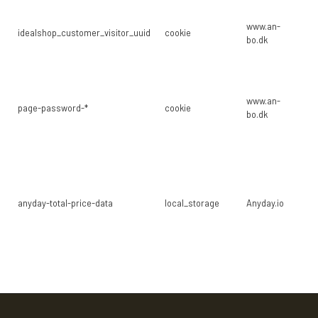
Br
www.an-
hv
idealshop_customer_visitor_uuid
cookie
bo.dk
be
ku
Br
ko
www.an-
page-password-*
cookie
til
bo.dk
ko
si
Br
in
in
anyday-total-price-data
local_storage
Anyday.io
b
ak
op
se