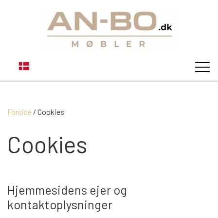
Forside
Cookies
STUEN
Cookies
SOFA
SPISESTUEN
MODUL SOFAER
VITRINER
Hjemmesidens ejer og
SOVEVÆRELSE
kontaktoplysninger
MODUL SOFA DALLAS
SOFABORDE
SKÆNKE