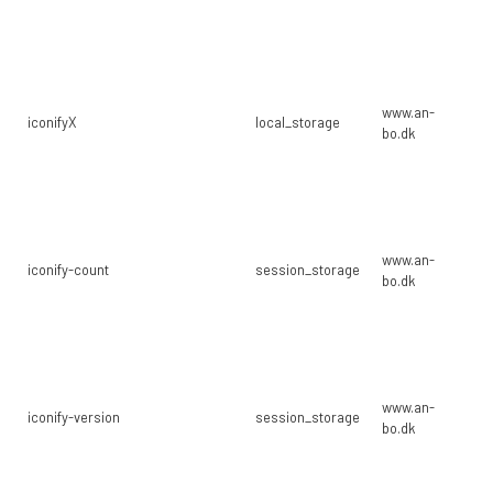
(i
we
Br
op
www.an-
in
iconifyX
local_storage
bo.dk
br
(i
we
Br
op
www.an-
in
iconify-count
session_storage
bo.dk
br
(i
we
Br
op
www.an-
in
iconify-version
session_storage
bo.dk
br
(i
we