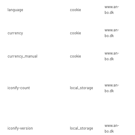
Br
www.an-
language
cookie
hv
bo.dk
sk
Br
www.an-
currency
cookie
hv
bo.dk
sk
Br
www.an-
currency_manual
cookie
hv
bo.dk
sk
Br
op
www.an-
in
iconify-count
local_storage
bo.dk
br
(i
we
Br
op
www.an-
in
iconify-version
local_storage
bo.dk
br