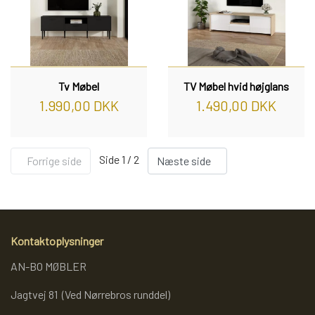
Tv Møbel
TV Møbel hvid højglans
1.990,00 DKK
1.490,00 DKK
Side 1 / 2
Forrige side
Næste side
Kontaktoplysninger
AN-BO MØBLER
Jagtvej 81 (Ved Nørrebros runddel)