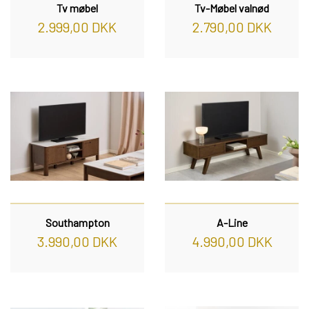
Tv møbel
Tv-Møbel valnød
REOL BASIC
2.999,00 DKK
2.790,00 DKK
REOLER/OPBEVARING
BOGREOLER 40 CM DYBDE
REOLSÆT
Southampton
A-Line
3.990,00 DKK
4.990,00 DKK