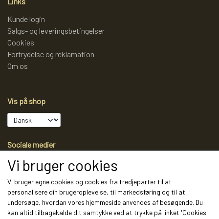
Links
Kunde login
Salgs- og leveringsbetingelser
Cookies
Fortrydelse og reklamation
Om os
Vis på shop
Sociale medier
Vi bruger cookies
Vi bruger egne cookies og cookies fra tredjeparter til at
personalisere din brugeroplevelse, til markedsføring og til at
Modtag vores nyhedsbrev via e-mail
undersøge, hvordan vores hjemmeside anvendes af besøgende. Du
kan altid tilbagekalde dit samtykke ved at trykke på linket 'Cookies'
Tilmeld