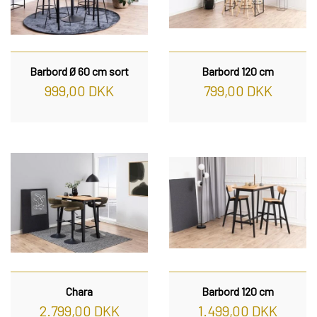
WEBSHOP
DAYBED/CHAISELONG
BELYSNING
BELYSNING
VÆGPANELER
SPEJLE
PARKERING
ENTRE
VÆGPANELER
VÆGPANELER
Barbord Ø 60 cm sort
Barbord 120 cm
SPEJLE
999,00 DKK
799,00 DKK
AFHENTNING
BELYSNING
SPEJLE
SPEJLE
MONTERING & LEVERING
REOLER
OM OS
VÆGPANELER
REOL EDGE
REOL MISTRAL
SPEJLE
Chara
Barbord 120 cm
REOL SIGN
2.799,00 DKK
1.499,00 DKK