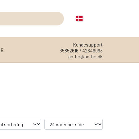
Kundesupport
CE
35852616 / 42646963
an-bo@an-bo.dk
REOLER
REOL EDGE
REOL MISTRAL
REOL SIGN
REOL BASIC
REOLER/OPBEVARING