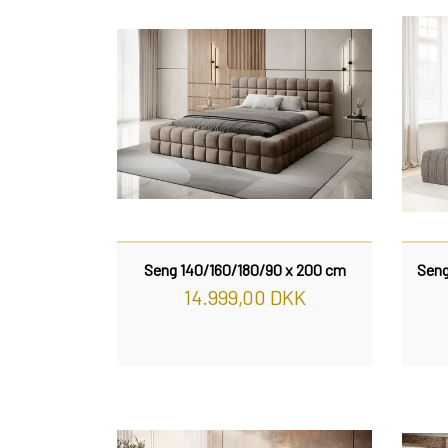
KONTORSTOLE
BARBORDE
SMINKEBORDE/SMYKKESKABE
VÆGPANELER
OM OS
SKRIVEBORDE
ENTRE
BELYSNING
SPEJLE
DAYBED/CHAISELONG
BELYSNING
VÆGPANELER
ENTRE
VÆGPANELER
SPEJLE
BELYSNING
SPEJLE
VÆGPANELER
SPEJLE
Seng 140/160/180/90 x 200 cm
Seng
14.999,00 DKK