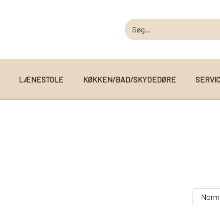
LÆNESTOLE
KØKKEN/BAD/SKYDEDØRE
SERVI
MODUL SOFAER
MODUL SOFA DALLAS
 I WEBSHOPPEN
MODUL SOFA DETROIT
MODUL SOFA SEATTLE