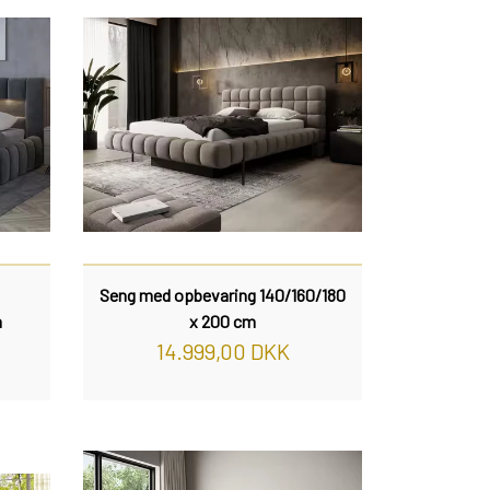
BOGREOLER 40 CM DYBDE
REOLSÆT
Seng med opbevaring 140/160/180
m
x 200 cm
14.999,00 DKK