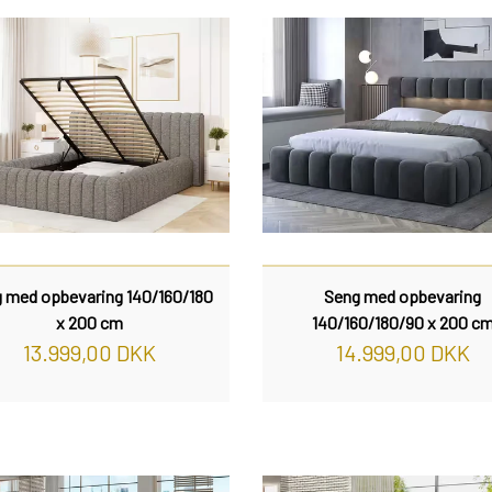
 med opbevaring 140/160/180
Seng med opbevaring
x 200 cm
140/160/180/90 x 200 c
13.999,00 DKK
14.999,00 DKK