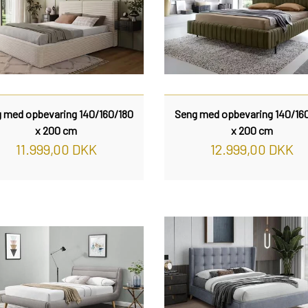
 med opbevaring 140/160/180
Seng med opbevaring 140/16
x 200 cm
x 200 cm
11.999,00 DKK
12.999,00 DKK