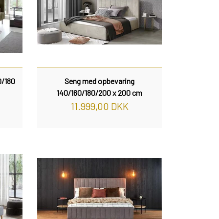
0/180
Seng med opbevaring
140/160/180/200 x 200 cm
11.999,00 DKK