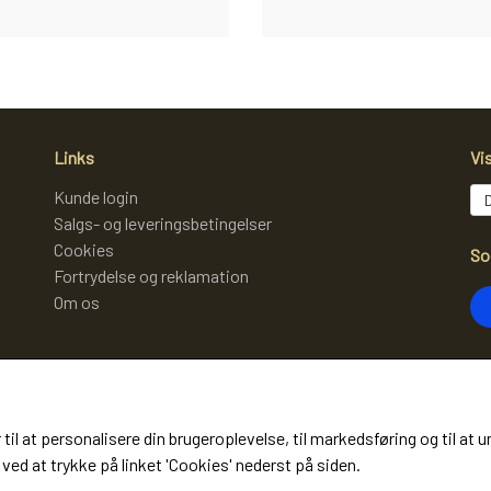
Links
Vi
Kunde login
Salgs- og leveringsbetingelser
Cookies
So
Fortrydelse og reklamation
Om os
Mo
 til at personalisere din brugeroplevelse, til markedsføring og til 
(m
ved at trykke på linket 'Cookies' nederst på siden.