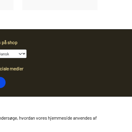
s på shop
ciale medier
dtag vores nyhedsbrev via e-mail
Tilmeld
at undersøge, hvordan vores hjemmeside anvendes af
ere information)