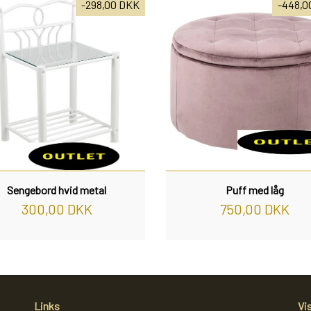
-298,00 DKK
-448,0
Sengebord hvid metal
Puff med låg
300,00 DKK
750,00 DKK
Links
Vi