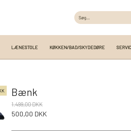
LÆNESTOLE
KØKKEN/BAD/SKYDEDØRE
SERVI
MODUL SOFAER
MODUL SOFA DALLAS
 I WEBSHOPPEN
Bænk
KK
MODUL SOFA DETROIT
1.499,00 DKK
MODUL SOFA SEATTLE
500,00 DKK