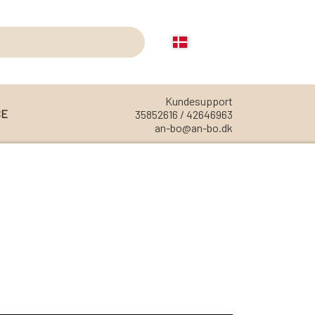
Kundesupport
CE
35852616 / 42646963
an-bo@an-bo.dk
REOLER
REOL EDGE
REOL MISTRAL
REOL SIGN
REOL BASIC
REOLER/OPBEVARING