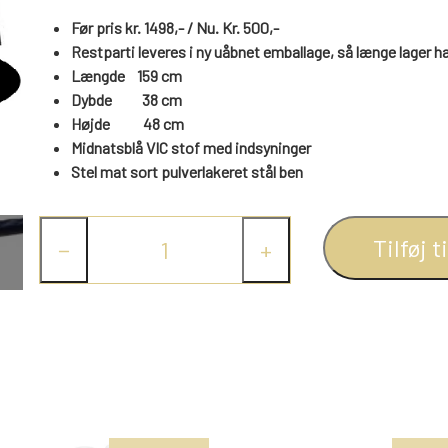
Før pris kr. 1498,- / Nu. Kr. 500,-
Restparti leveres i ny uåbnet emballage, så længe lager h
Længde 159 cm
Dybde 38 cm
Højde
48
cm
Midnatsblå VIC stof med indsyninger
Stel mat sort pulverlakeret stål ben
Tilføj t
−
+