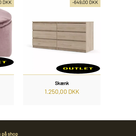
0 DKK
-649,00 DKK
Skænk
1.250,00 DKK
s på shop