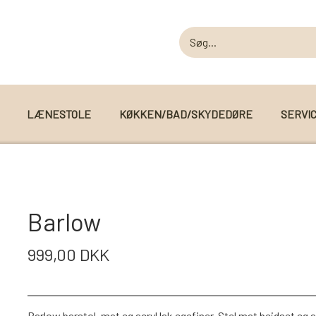
LÆNESTOLE
KØKKEN/BAD/SKYDEDØRE
SERVI
MODUL SOFAER
MODUL SOFA DALLAS
 I WEBSHOPPEN
Barlow
MODUL SOFA DETROIT
999,00 DKK
MODUL SOFA SEATTLE
Barlow barstol, mat eg acryl lak egefiner, Stel mat bejdset eg