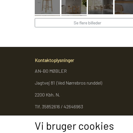
Se flere billeder
Kontaktoplysninger
AN-BO MØBLER
Jagtvej 81 (Ved Nørrebros runddel)
2200 Kbh. N.
Tlf. 35852616 / 42646963
Cvr. 27053343
Vi bruger cookies