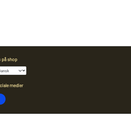
s på shop
ciale medier
dtag vores nyhedsbrev via e-mail
Tilmeld