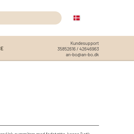
Kundesupport
CE
35852616 / 42646963
an-bo@an-bo.dk
REOLER
REOL EDGE
REOL MISTRAL
REOL SIGN
REOL BASIC
REOLER/OPBEVARING
 acryl lak gummitræ med fodstøtte, kasse 2 stk