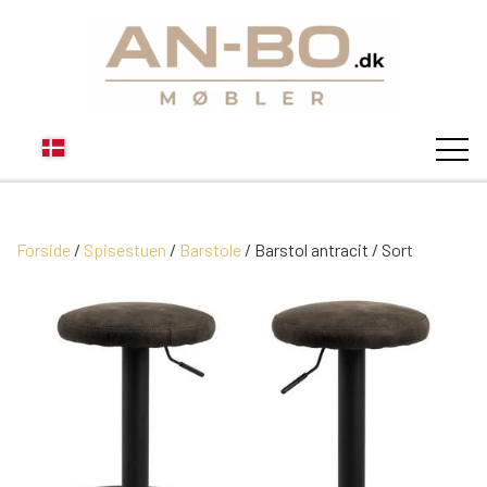
Forside
Spisestuen
Barstole
STUEN
Barstol antracit / Sort
SOFA
SPISESTUEN
MODUL SOFAER
VITRINER
SOVEVÆRELSE
MODUL SOFA DALLAS
SOFABORDE
SKÆNKE