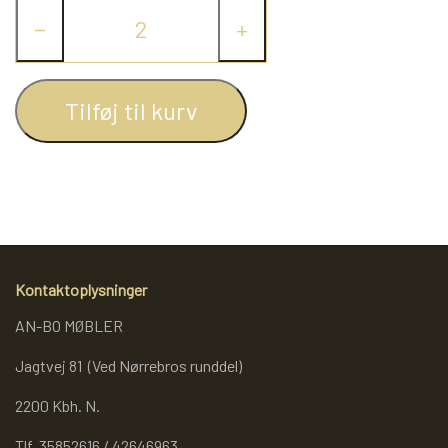
Sæde højde min.
62 cm
−
+
REOL BASIC
REOLER/OPBEVARING
Tilføj til kurv
BOGREOLER 40 CM DYBDE
REOLSÆT
Kontaktoplysninger
AN-BO MØBLER
Jagtvej 81 (Ved Nørrebros runddel)
2200 Kbh. N.
Tlf. 35852616 / 42646963