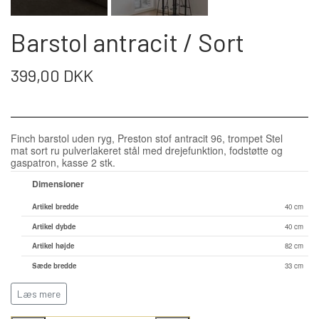
WEBSHOP
DAYBED/CHAISELONG
BELYSNING
BELYSNING
VÆGPANELER
Barstol antracit / Sort
SPEJLE
PARKERING
ENTRE
VÆGPANELER
VÆGPANELER
399,00 DKK
SPEJLE
AFHENTNING
BELYSNING
SPEJLE
SPEJLE
Finch barstol uden ryg, Preston stof antracit 96, trompet Stel
MONTERING & LEVERING
mat sort ru pulverlakeret stål med drejefunktion, fodstøtte og
REOLER
gaspatron, kasse 2 stk.
Dimensioner
OM OS
VÆGPANELER
REOL EDGE
Artikel bredde
40 cm
Artikel dybde
40 cm
REOL MISTRAL
SPEJLE
Artikel højde
82 cm
Sæde bredde
33 cm
Sæde dybde
33 cm
Læs mere
REOL SIGN
Sæde højde max.
82 cm