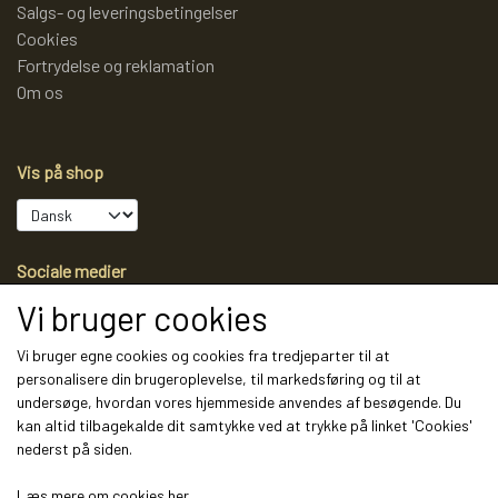
Salgs- og leveringsbetingelser
Cookies
Fortrydelse og reklamation
Om os
Vis på shop
Sociale medier
Vi bruger cookies
Vi bruger egne cookies og cookies fra tredjeparter til at
personalisere din brugeroplevelse, til markedsføring og til at
Modtag vores nyhedsbrev via e-mail
undersøge, hvordan vores hjemmeside anvendes af besøgende. Du
kan altid tilbagekalde dit samtykke ved at trykke på linket 'Cookies'
Tilmeld
nederst på siden.
(mere information)
Læs mere om cookies her