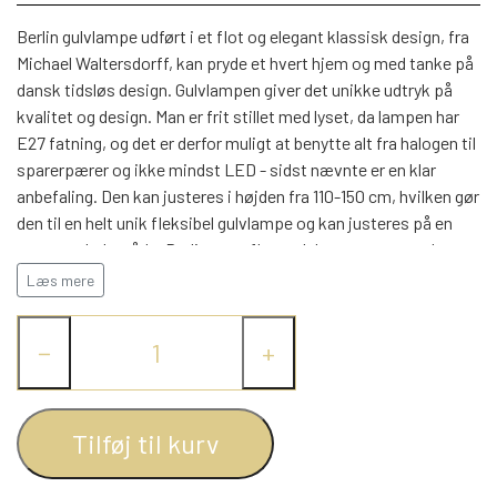
WEBSHOP
DAYBED/CHAISELONG
BELYSNING
BELYSNING
Berlin gulvlampe udført i et flot og elegant klassisk design, fra
VÆGPANELER
SPEJLE
Michael Waltersdorff, kan pryde et hvert hjem og med tanke på
PARKERING
ENTRE
dansk tidsløs design. Gulvlampen giver det unikke udtryk på
VÆGPANELER
VÆGPANELER
kvalitet og design. Man er frit stillet med lyset, da lampen har
SPEJLE
E27 fatning, og det er derfor muligt at benytte alt fra halogen til
AFHENTNING
BELYSNING
sparerpærer og ikke mindst LED - sidst nævnte er en klar
SPEJLE
SPEJLE
anbefaling. Den kan justeres i højden fra 110-150 cm, hvilken gør
den til en helt unik fleksibel gulvlampe og kan justeres på en
MONTERING & LEVERING
REOLER
meget enkelt måde. Berlin er en flot, gulvlampe som er yderst
nem at betjene generelt. Den fås i flere farver.
Læs mere
OM OS
VÆGPANELER
REOL EDGE
−
+
REOL MISTRAL
SPEJLE
Tilføj til kurv
REOL SIGN