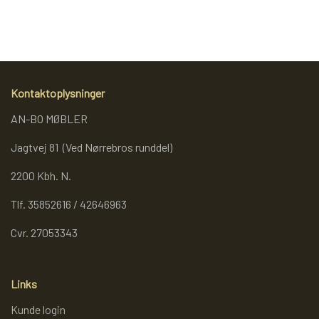
REOL BASIC
REOLER/OPBEVARING
Kontaktoplysninger
AN-BO MØBLER
BOGREOLER 40 CM DYBDE
Jagtvej 81 (Ved Nørrebros runddel)
REOLSÆT
2200 Kbh. N.
Tlf. 35852616 / 42646963
Cvr. 27053343
Links
Kunde login