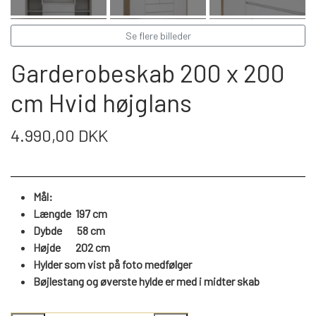
WEBSHOP
DAYBED/CHAISELONG
BELYSNING
BELYSNING
VÆGPANELER
Se flere billeder
SPEJLE
PARKERING
ENTRE
VÆGPANELER
Garderobeskab 200 x 200
VÆGPANELER
SPEJLE
cm Hvid højglans
AFHENTNING
BELYSNING
SPEJLE
SPEJLE
4.990,00 DKK
MONTERING & LEVERING
REOLER
OM OS
Mål:
VÆGPANELER
REOL EDGE
Længde 197 cm
Dybde 58 cm
REOL MISTRAL
SPEJLE
Højde
202
cm
Hylder som vist på foto medfølger
Bøjlestang og øverste hylde er med i midter skab
REOL SIGN