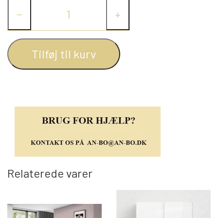
−
+
REOL BASIC
REOLER/OPBEVARING
Tilføj til kurv
BOGREOLER 40 CM DYBDE
REOLSÆT
Relaterede varer