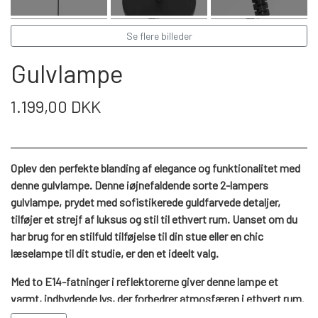
WEBSHOP
DAYBED/CHAISELONG
BELYSNING
BELYSNING
VÆGPANELER
Se flere billeder
SPEJLE
PARKERING
ENTRE
VÆGPANELER
Gulvlampe
VÆGPANELER
SPEJLE
AFHENTNING
BELYSNING
1.199,00 DKK
SPEJLE
SPEJLE
MONTERING & LEVERING
REOLER
Oplev den perfekte blanding af elegance og funktionalitet med
denne gulvlampe. Denne iøjnefaldende sorte 2-lampers
OM OS
VÆGPANELER
REOL EDGE
gulvlampe, prydet med sofistikerede guldfarvede detaljer,
tilføjer et strejf af luksus og stil til ethvert rum. Uanset om du
har brug for en stilfuld tilføjelse til din stue eller en chic
REOL MISTRAL
SPEJLE
læselampe til dit studie, er den et ideelt valg.
Med to E14-fatninger i reflektorerne giver denne lampe et
REOL SIGN
varmt, indbydende lys, der forbedrer atmosfæren i ethvert rum.
Den praktiske tænd/sluk-kontakt integreret i ledningen gør det