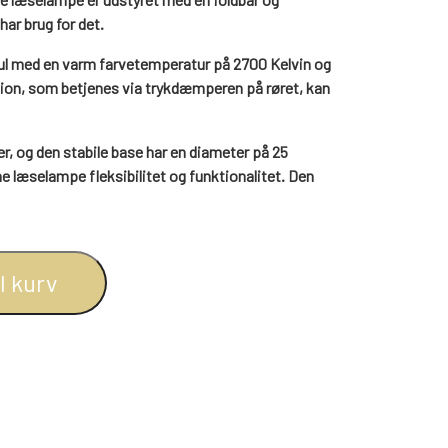
BOGREOLER 40 CM DYBDE
har brug for det.
REOLSÆT
l med en varm farvetemperatur på 2700 Kelvin og
on, som betjenes via trykdæmperen på røret, kan
, og den stabile base har en diameter på 25
 læselampe fleksibilitet og funktionalitet. Den
farvede læselampe og oplev den perfekte
il kurv