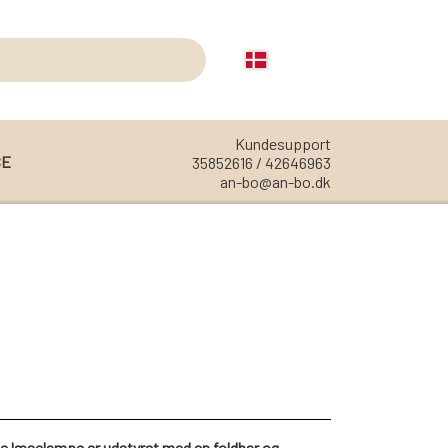
Kundesupport
CE
35852616 / 42646963
an-bo@an-bo.dk
REOLER
REOL EDGE
REOL MISTRAL
REOL SIGN
REOL BASIC
REOLER/OPBEVARING
e læselampe er udstyret med en foldbar og