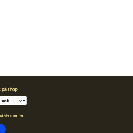
s på shop
ciale medier