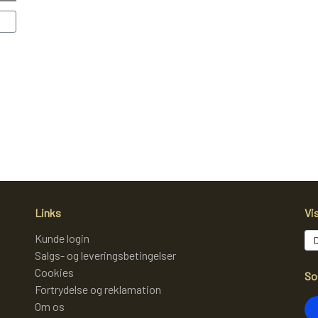
Links
Vi
Kunde login
Salgs- og leveringsbetingelser
Cookies
So
Fortrydelse og reklamation
Om os