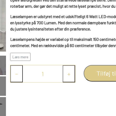
roterbar arm, der gør det muligt at rette lyset præcist, hvor du 
Læselampen er udstyret med et udskifteligt 6 Watt LED-modu
en lysstyrke på 700 Lumen. Med den normale dæmpbare funkti
du justere lysintensiteten efter din præference.
Læselampens højde er variabel op til maksimalt 150 centimeter
centimeter. Med en rækkevidde på 60 centimeter tilbyder denne
leveres med en ledning på 200 centimeter.
Læs mere
Bestil den online nu og forvandl din læsekrog med denne stål
kombination af stil og funktionalitet.
Tilføj t
−
+