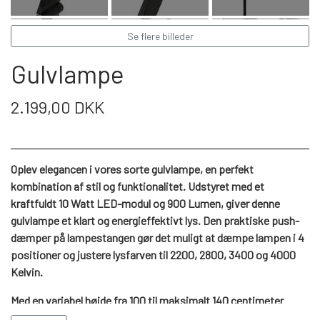
WEBSHOP
DAYBED/CHAISELONG
BELYSNING
BELYSNING
VÆGPANELER
Se flere billeder
SPEJLE
PARKERING
ENTRE
VÆGPANELER
Gulvlampe
VÆGPANELER
SPEJLE
AFHENTNING
BELYSNING
2.199,00 DKK
SPEJLE
SPEJLE
MONTERING & LEVERING
REOLER
Oplev elegancen i vores sorte gulvlampe, en perfekt
kombination af stil og funktionalitet. Udstyret med et
OM OS
VÆGPANELER
REOL EDGE
kraftfuldt 10 Watt LED-modul og 900 Lumen, giver denne
gulvlampe et klart og energieffektivt lys. Den praktiske push-
dæmper på lampestangen gør det muligt at dæmpe lampen i 4
REOL MISTRAL
SPEJLE
positioner og justere lysfarven til 2200, 2800, 3400 og 4000
Kelvin.
REOL SIGN
Med en variabel højde fra 100 til maksimalt 140 centimeter
tilpasser denne gulvlampe sig dine behov. Basen, med en