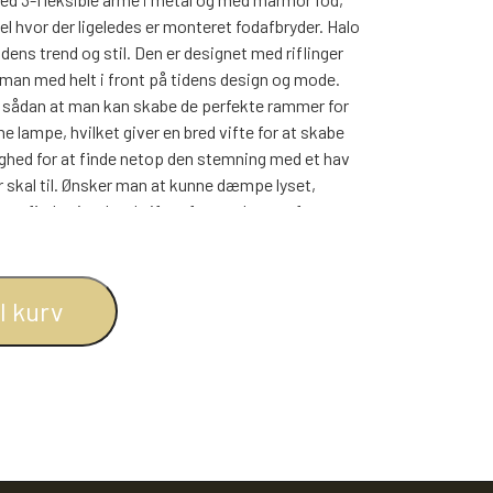
BOGREOLER 40 CM DYBDE
l hvor der ligeledes er monteret fodafbryder. Halo
REOLSÆT
idens trend og stil. Den er designet med riflinger
 man med helt i front på tidens design og mode.
er, sådan at man kan skabe de perfekte rammer for
lampe, hvilket giver en bred vifte for at skabe
lighed for at finde netop den stemning med et hav
r skal til. Ønsker man at kunne dæmpe lyset,
m findes i en bred vifte af størrelser og former -
net til de fleste rum i hjemmet.
il kurv