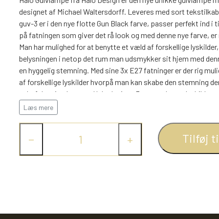
designet af Michael Waltersdorff. Leveres med sort tekstilkabe
guv-3 er i den nye flotte Gun Black farve, passer perfekt ind i t
på fatningen som giver det rå look og med denne nye farve, er
Man har mulighed for at benytte et væld af forskellige lyskild
belysningen i netop det rum man udsmykker sit hjem med denne 
en hyggelig stemning. Med sine 3x E27 fatninger er der rig mu
af forskellige lyskilder hvorpå man kan skabe den stemning de
anbefaler vi at benytte Halo designs 3-steps dæmp lyskilder, so
så er valget dit eget. Monteringen er super enkel og nem. Veleg
Læs mere
Tilføj t
−
+