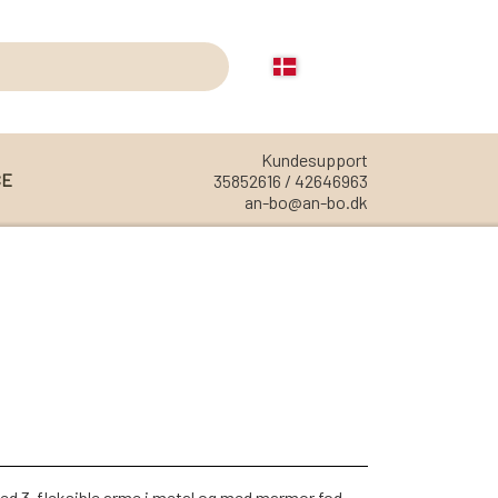
Kundesupport
CE
35852616 / 42646963
an-bo@an-bo.dk
REOLER
REOL EDGE
REOL MISTRAL
REOL SIGN
REOL BASIC
REOLER/OPBEVARING
ed 3-fleksible arme i metal og med marmor fod,