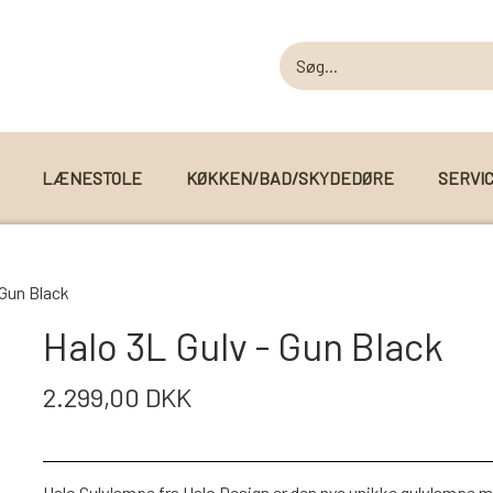
LÆNESTOLE
KØKKEN/BAD/SKYDEDØRE
SERVI
MODUL SOFAER
 Gun Black
MODUL SOFA DALLAS
 I WEBSHOPPEN
Halo 3L Gulv - Gun Black
MODUL SOFA DETROIT
2.299,00 DKK
MODUL SOFA SEATTLE
Halo Gulvlampe fra Halo Design er den nye unikke gulvlampe m