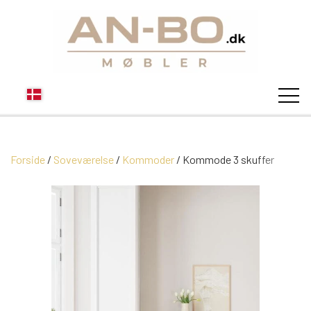
Forside
Soveværelse
STUEN
Kommoder
Kommode 3 skuffer
SOFA
SPISESTUEN
MODUL SOFAER
VITRINER
SOVEVÆRELSE
MODUL SOFA DALLAS
SOFABORDE
SKÆNKE