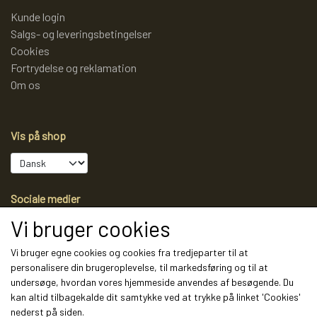
Kunde login
Salgs- og leveringsbetingelser
Cookies
Fortrydelse og reklamation
Om os
Vis på shop
Sociale medier
Vi bruger cookies
Vi bruger egne cookies og cookies fra tredjeparter til at
personalisere din brugeroplevelse, til markedsføring og til at
Modtag vores nyhedsbrev via e-mail
undersøge, hvordan vores hjemmeside anvendes af besøgende. Du
kan altid tilbagekalde dit samtykke ved at trykke på linket 'Cookies'
Tilmeld
nederst på siden.