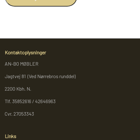
REOL BASIC
REOLER/OPBEVARING
Kontaktoplysninger
BOGREOLER 40 CM DYBDE
AN-BO MØBLER
REOLSÆT
Jagtvej 81 (Ved Nørrebros runddel)
2200 Kbh. N.
Tlf. 35852616 / 42646963
Cvr. 27053343
Links