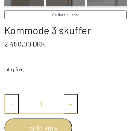
WEBSHOP
DAYBED/CHAISELONG
BELYSNING
BELYSNING
VÆGPANELER
Se flere billeder
SPEJLE
PARKERING
ENTRE
VÆGPANELER
Kommode 3 skuffer
VÆGPANELER
SPEJLE
AFHENTNING
BELYSNING
2.450,00 DKK
SPEJLE
SPEJLE
MONTERING & LEVERING
REOLER
info på vej
OM OS
VÆGPANELER
REOL EDGE
REOL MISTRAL
SPEJLE
−
+
REOL SIGN
Tilføj til kurv