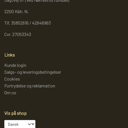
REOL BASIC
2200 Kbh. N.
Tlf. 35852616 / 42646963
REOLER/OPBEVARING
Cvr. 27053343
BOGREOLER 40 CM DYBDE
Links
Kunde login
REOLSÆT
Salgs- og leveringsbetingelser
Cookies
Fortrydelse og reklamation
Om os
Vis på shop