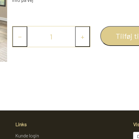
Tilføj t
−
+
Links
Vi
Kunde login