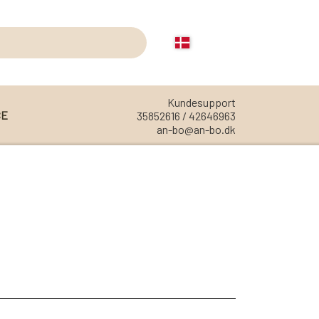
Kundesupport
CE
35852616 / 42646963
an-bo@an-bo.dk
REOLER
REOL EDGE
REOL MISTRAL
REOL SIGN
REOL BASIC
REOLER/OPBEVARING