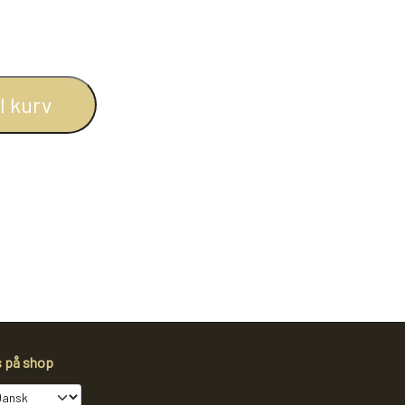
BOGREOLER 40 CM DYBDE
REOLSÆT
il kurv
s på shop