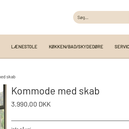
LÆNESTOLE
KØKKEN/BAD/SKYDEDØRE
SERVI
MODUL SOFAER
ed skab
MODUL SOFA DALLAS
 I WEBSHOPPEN
Kommode med skab
MODUL SOFA DETROIT
3.990,00 DKK
MODUL SOFA SEATTLE
info på vej