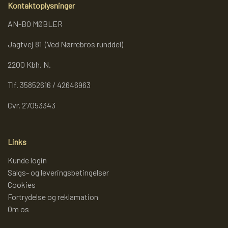
Kontaktoplysninger
REOL BASIC
AN-BO MØBLER
Jagtvej 81 (Ved Nørrebros runddel)
REOLER/OPBEVARING
2200 Kbh. N.
Tlf. 35852616 / 42646963
BOGREOLER 40 CM DYBDE
Cvr. 27053343
REOLSÆT
Links
Kunde login
Salgs- og leveringsbetingelser
Cookies
Fortrydelse og reklamation
Om os