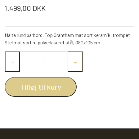
WEBSHOP
DAYBED/CHAISELONG
BELYSNING
1.499,00 DKK
BELYSNING
VÆGPANELER
SPEJLE
PARKERING
ENTRE
VÆGPANELER
VÆGPANELER
SPEJLE
Malta rund barbord, Top Grantham mat sort keramik, trompet
AFHENTNING
Stel mat sort ru pulverlakeret stål, Ø80x105 cm
BELYSNING
SPEJLE
SPEJLE
−
+
MONTERING & LEVERING
REOLER
OM OS
Tilføj til kurv
VÆGPANELER
REOL EDGE
REOL MISTRAL
SPEJLE
REOL SIGN