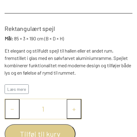
WEBSHOP
DAYBED/CHAISELONG
BELYSNING
BELYSNING
VÆGPANELER
SPEJLE
PARKERING
ENTRE
VÆGPANELER
Rektangulært spejl
VÆGPANELER
SPEJLE
Mål:
85 × 3 × 190 cm (B × D × H)
AFHENTNING
BELYSNING
SPEJLE
Et elegant og stilfuldt spejl til hallen eller et andet rum,
SPEJLE
fremstillet i glas med en sølvfarvet aluminiumramme. Spejlet
MONTERING & LEVERING
REOLER
kombinerer funktionalitet med moderne design og tilføjer både
lys og en følelse af rymd til rummet.
OM OS
Den rektangulære form giver et sofistikeret udtryk, mens den
VÆGPANELER
REOL EDGE
Læs mere
reflekterende overflade åbner rummet visuelt og fungerer som
en dekorativ detalje, der løfter indretningen.
REOL MISTRAL
SPEJLE
−
+
Farve:
Silver
Materiale:
Glas, Aluminium
REOL SIGN
Tilføj til kurv