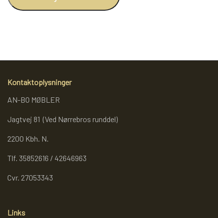
REOL BASIC
REOLER/OPBEVARING
Kontaktoplysninger
BOGREOLER 40 CM DYBDE
AN-BO MØBLER
REOLSÆT
Jagtvej 81 (Ved Nørrebros runddel)
2200 Kbh. N.
Tlf. 35852616 / 42646963
Cvr. 27053343
Links