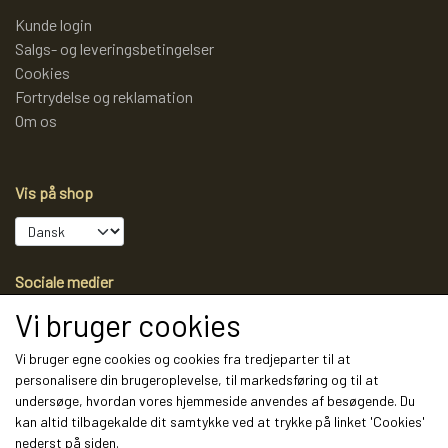
Kunde login
Salgs- og leveringsbetingelser
Cookies
Fortrydelse og reklamation
Om os
Vis på shop
Sociale medier
Vi bruger cookies
Vi bruger egne cookies og cookies fra tredjeparter til at
personalisere din brugeroplevelse, til markedsføring og til at
Modtag vores nyhedsbrev via e-mail
undersøge, hvordan vores hjemmeside anvendes af besøgende. Du
kan altid tilbagekalde dit samtykke ved at trykke på linket 'Cookies'
Tilmeld
nederst på siden.