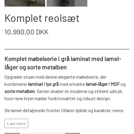
WEBSHOP
DAYBED/CHAISELONG
BELYSNING
BELYSNING
VÆGPANELER
Komplet reolsæt
SPEJLE
PARKERING
ENTRE
VÆGPANELER
VÆGPANELER
10.990,00 DKK
SPEJLE
AFHENTNING
BELYSNING
SPEJLE
SPEJLE
Komplet møbelserie i grå laminat med lamel-
MONTERING & LEVERING
REOLER
låger og sorte metalben
Opgrader stuen med denne elegante møbelserie, der
OM OS
VÆGPANELER
REOL EDGE
kombinerer
laminat i lys grå
med smukke
lamel-låger i MDF
og
sorte metalben
. Serien skaber et moderne og stilrent udtryk,
hvor rene linjer møder funktionalitet og robust design.
REOL MISTRAL
SPEJLE
De lamel-detaljerede fronter tilfører dybde og karakter, mens
det grå laminatkorpus giver en rolig og harmonisk helhed. De
Læs mere
REOL SIGN
sorte metalben fremhæver møblernes lette og moderne design.
Serien er både praktisk og dekorativ, med rigelig