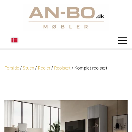
Forside
Stuen
Reoler
STUEN
Reolsæt
Komplet reolsæt
SOFA
SPISESTUEN
MODUL SOFAER
VITRINER
SOVEVÆRELSE
MODUL SOFA DALLAS
SOFABORDE
SKÆNKE