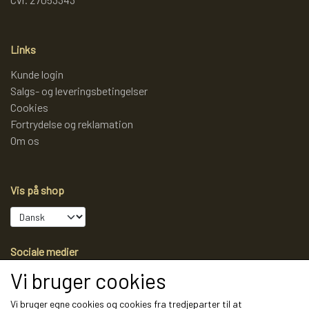
REOL BASIC
Links
REOLER/OPBEVARING
Kunde login
Salgs- og leveringsbetingelser
Cookies
BOGREOLER 40 CM DYBDE
Fortrydelse og reklamation
Om os
REOLSÆT
Vis på shop
Sociale medier
Vi bruger cookies
Vi bruger egne cookies og cookies fra tredjeparter til at