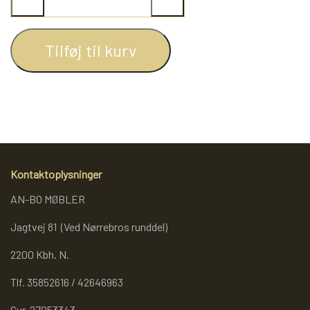
WEBSHOP
DAYBED/CHAISELONG
BELYSNING
BELYSNING
VÆGPANELER
SPEJLE
PARKERING
Tilføj til kurv
ENTRE
VÆGPANELER
VÆGPANELER
SPEJLE
AFHENTNING
BELYSNING
SPEJLE
SPEJLE
MONTERING & LEVERING
REOLER
Kontaktoplysninger
OM OS
VÆGPANELER
REOL EDGE
AN-BO MØBLER
Jagtvej 81 (Ved Nørrebros runddel)
REOL MISTRAL
SPEJLE
2200 Kbh. N.
Tlf. 35852616 / 42646963
REOL SIGN
Cvr. 27053343