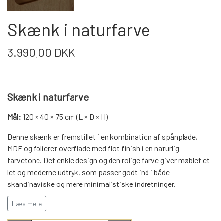
WEBSHOP
DAYBED/CHAISELONG
BELYSNING
BELYSNING
VÆGPANELER
Skænk i naturfarve
SPEJLE
PARKERING
ENTRE
VÆGPANELER
VÆGPANELER
3.990,00 DKK
SPEJLE
AFHENTNING
BELYSNING
SPEJLE
SPEJLE
Skænk i naturfarve
MONTERING & LEVERING
REOLER
Mål:
120 × 40 × 75 cm (L × D × H)
OM OS
Denne skænk er fremstillet i en kombination af spånplade,
VÆGPANELER
REOL EDGE
MDF og folieret overflade med flot finish i en naturlig
farvetone. Det enkle design og den rolige farve giver møblet et
REOL MISTRAL
SPEJLE
let og moderne udtryk, som passer godt ind i både
skandinaviske og mere minimalistiske indretninger.
Skænken tilbyder praktisk opbevaringsplads til hverdagens
Læs mere
REOL SIGN
genstande og fungerer fint i både stue, spisestue eller entré.