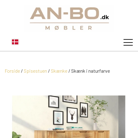
Forside
Spisestuen
Skænke
STUEN
Skænk i naturfarve
SOFA
SPISESTUEN
MODUL SOFAER
VITRINER
SOVEVÆRELSE
MODUL SOFA DALLAS
SOFABORDE
SKÆNKE