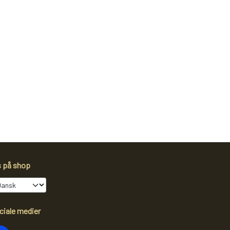
s på shop
ciale medier