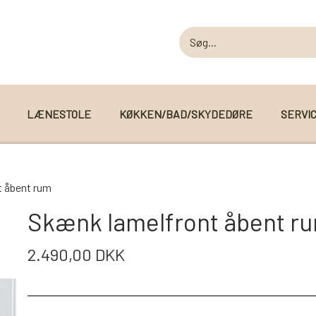
LÆNESTOLE
KØKKEN/BAD/SKYDEDØRE
SERVI
MODUL SOFAER
t åbent rum
MODUL SOFA DALLAS
 I WEBSHOPPEN
Skænk lamelfront åbent r
MODUL SOFA DETROIT
2.490,00 DKK
MODUL SOFA SEATTLE