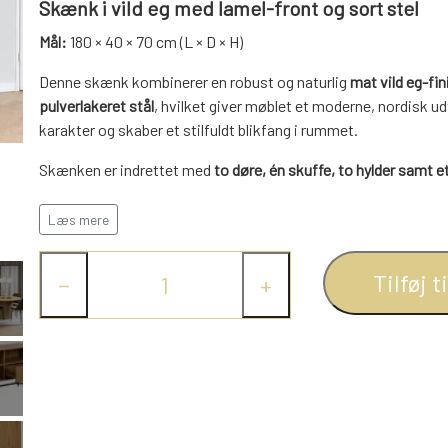
Skænk i vild eg med lamel-front og sort stel
Mål:
180 × 40 × 70 cm (L × D × H)
Denne skænk kombinerer en robust og naturlig
mat vild eg-fin
pulverlakeret stål
, hvilket giver møblet et moderne, nordisk u
karakter og skaber et stilfuldt blikfang i rummet.
Skænken er indrettet med
to døre, én skuffe, to hylder samt 
opbevaringsplads til alt fra service og bøger til hverdagsting,
samtidig nem og støjsvag brug.
Læs mere
Et funktionelt og tidløst møbel, der tilfører hjemmet varme, s
Tilføj t
−
+
på kompromis med nordisk elegance.