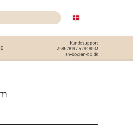
Kundesupport
CE
35852616 / 42646963
an-bo@an-bo.dk
REOLER
REOL EDGE
um
REOL MISTRAL
REOL SIGN
REOL BASIC
REOLER/OPBEVARING