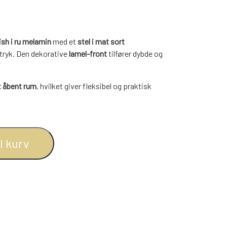
BOGREOLER 40 CM DYBDE
REOLSÆT
ish i ru melamin
med et
stel i mat sort
dtryk. Den dekorative
lamel-front
tilfører dybde og
et åbent rum
, hvilket giver fleksibel og praktisk
 der ønskes organiseret. Skuffeskinnerne sikrer
truktur og et moderne industrielt præg uden at gå
il kurv