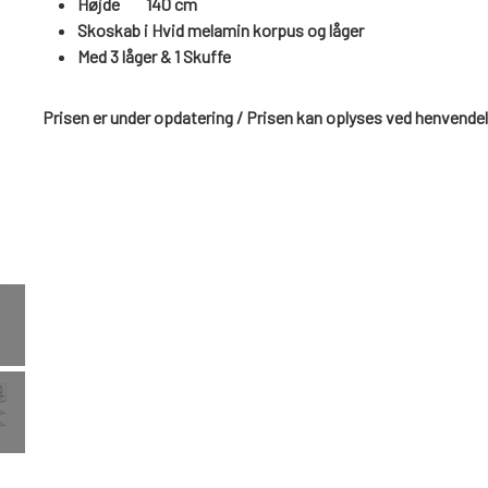
Højde
140 cm
Skoskab i Hvid melamin korpus og låger
Med 3 låger & 1 Skuffe
Prisen er under opdatering / Prisen kan oplyses ved henvende