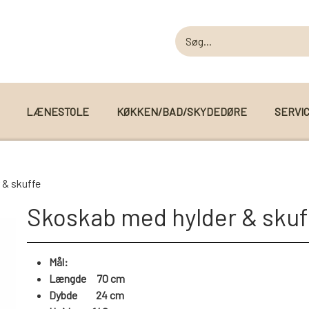
LÆNESTOLE
KØKKEN/BAD/SKYDEDØRE
SERVI
MODUL SOFAER
 & skuffe
MODUL SOFA DALLAS
 I WEBSHOPPEN
Skoskab med hylder & skuf
MODUL SOFA DETROIT
MODUL SOFA SEATTLE
Mål:
Længde 70 cm
Dybde 24 cm