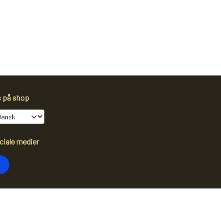
s på shop
ciale medier
dtag vores nyhedsbrev via e-mail
Tilmeld