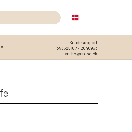
Kundesupport
CE
35852616 / 42646963
an-bo@an-bo.dk
REOLER
REOL EDGE
fe
REOL MISTRAL
REOL SIGN
REOL BASIC
REOLER/OPBEVARING