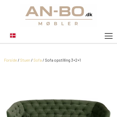
Forside
Stuen
Sofa
Sofa opstilling 3+2+1
STUEN
SOFA
SPISESTUEN
MODUL SOFAER
VITRINER
SOVEVÆRELSE
MODUL SOFA DALLAS
SOFABORDE
SKÆNKE