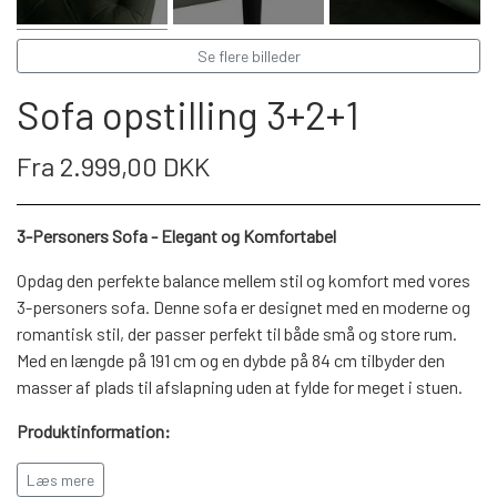
WEBSHOP
DAYBED/CHAISELONG
BELYSNING
BELYSNING
VÆGPANELER
Se flere billeder
SPEJLE
PARKERING
ENTRE
VÆGPANELER
Sofa opstilling 3+2+1
VÆGPANELER
SPEJLE
AFHENTNING
BELYSNING
Fra 2.999,00 DKK
SPEJLE
SPEJLE
MONTERING & LEVERING
REOLER
3-Personers Sofa - Elegant og Komfortabel
Opdag den perfekte balance mellem stil og komfort med vores
OM OS
3-personers sofa. Denne sofa er designet med en moderne og
VÆGPANELER
REOL EDGE
romantisk stil, der passer perfekt til både små og store rum.
Med en længde på 191 cm og en dybde på 84 cm tilbyder den
REOL MISTRAL
SPEJLE
masser af plads til afslapning uden at fylde for meget i stuen.
Produktinformation:
REOL SIGN
Mål:
191 cm (længde) x 84 cm (dybde) x 78 cm (højde)
Læs mere