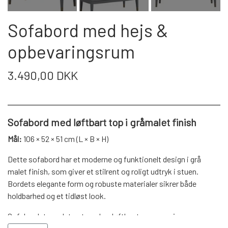
WEBSHOP
DAYBED/CHAISELONG
BELYSNING
BELYSNING
VÆGPANELER
Sofabord med hejs &
SPEJLE
PARKERING
ENTRE
VÆGPANELER
opbevaringsrum
VÆGPANELER
SPEJLE
AFHENTNING
3.490,00 DKK
BELYSNING
SPEJLE
SPEJLE
MONTERING & LEVERING
REOLER
Sofabord med løftbart top i gråmalet finish
OM OS
Mål:
106 × 52 × 51 cm (L × B × H)
VÆGPANELER
REOL EDGE
Dette sofabord har et moderne og funktionelt design i grå
malet finish, som giver et stilrent og roligt udtryk i stuen.
REOL MISTRAL
SPEJLE
Bordets elegante form og robuste materialer sikrer både
holdbarhed og et tidløst look.
REOL SIGN
Sofabordet er udstyret med en løftbar top, som giver nem