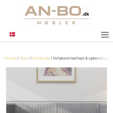
Forside
Stuen
Sofaborde
STUEN
Sofabord med hejs & opbevaringsr
SOFA
SPISESTUEN
MODUL SOFAER
VITRINER
SOVEVÆRELSE
MODUL SOFA DALLAS
SOFABORDE
SKÆNKE