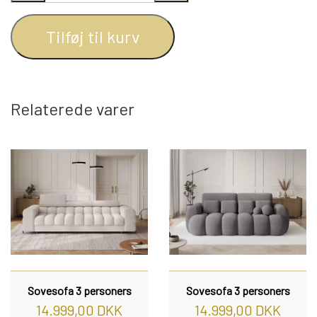
REOL BASIC
Tilføj til kurv
REOLER/OPBEVARING
Relaterede varer
BOGREOLER 40 CM DYBDE
REOLSÆT
Sovesofa 3 personers
Sovesofa 3 personers
14.999,00 DKK
14.999,00 DKK