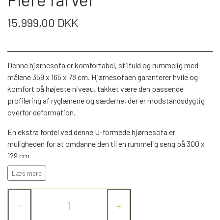
WEBSHOP
DAYBED/CHAISELONG
BELYSNING
BELYSNING
15.999,00 DKK
VÆGPANELER
SPEJLE
PARKERING
ENTRE
VÆGPANELER
VÆGPANELER
SPEJLE
Denne hjørnesofa er komfortabel, stilfuld og rummelig med
AFHENTNING
BELYSNING
SPEJLE
målene 359 x 165 x 78 cm. Hjørnesofaen garanterer hvile og
SPEJLE
komfort på højeste niveau, takket være den passende
MONTERING & LEVERING
profilering af ryglænene og sæderne, der er modstandsdygtig
REOLER
overfor deformation.
En ekstra fordel ved denne U-formede hjørnesofa er
OM OS
VÆGPANELER
REOL EDGE
muligheden for at omdanne den til en rummelig seng på 300 x
129 cm.
REOL MISTRAL
SPEJLE
Læs mere
Sættet inkluderer dekorative puder, som uanset hvilken farve
hjørneenheden har, vil give møblet endnu mere karakter.
−
+
REOL SIGN
Se alle mål detaljer på sidste billede , se andre tekstiler & Farver
til sovesofa
her