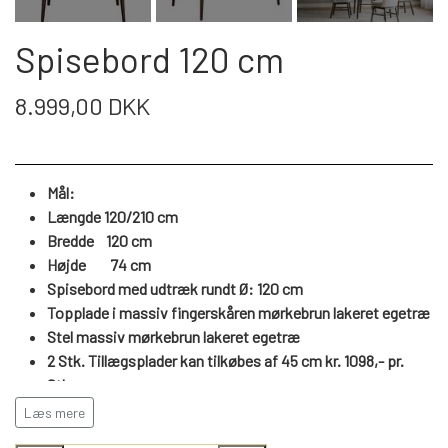
WEBSHOP
DAYBED/CHAISELONG
BELYSNING
BELYSNING
VÆGPANELER
Spisebord 120 cm
SPEJLE
PARKERING
ENTRE
VÆGPANELER
VÆGPANELER
8.999,00 DKK
SPEJLE
AFHENTNING
BELYSNING
SPEJLE
SPEJLE
Mål:
MONTERING & LEVERING
REOLER
Længde 120/210 cm
Bredde 120 cm
Højde
74
cm
OM OS
VÆGPANELER
REOL EDGE
Spisebord med udtræk rundt Ø: 120 cm
Topplade i massiv fingerskåren
mørkebrun lakeret egetræ
Stel massiv
mørkebrun lakeret egetræ
REOL MISTRAL
SPEJLE
2 Stk. Tillægsplader kan tilkøbes af 45 cm kr. 1098,- pr.
Stk.
Læs mere
REOL SIGN