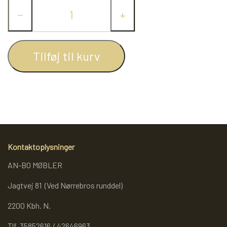
−
+
REOL BASIC
REOLER/OPBEVARING
Tilføj til kurv
BOGREOLER 40 CM DYBDE
REOLSÆT
Kontaktoplysninger
AN-BO MØBLER
Jagtvej 81 (Ved Nørrebros runddel)
2200 Kbh. N.
Tlf. 35852616 / 42646963