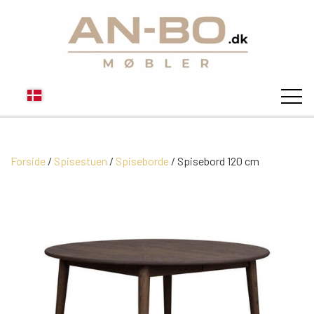
Forside
Spisestuen
Spiseborde
STUEN
Spisebord 120 cm
SOFA
SPISESTUEN
MODUL SOFAER
VITRINER
SOVEVÆRELSE
MODUL SOFA DALLAS
SOFABORDE
SKÆNKE