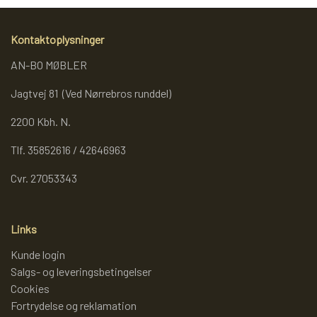
REOL BASIC
Kontaktoplysninger
AN-BO MØBLER
REOLER/OPBEVARING
Jagtvej 81 (Ved Nørrebros runddel)
2200 Kbh. N.
BOGREOLER 40 CM DYBDE
Tlf. 35852616 / 42646963
REOLSÆT
Cvr. 27053343
Links
Kunde login
Salgs- og leveringsbetingelser
Cookies
Fortrydelse og reklamation