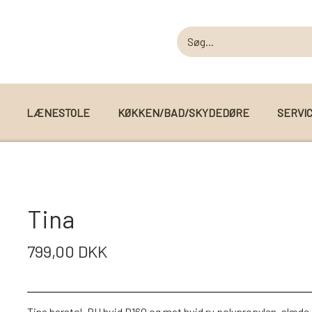
LÆNESTOLE
KØKKEN/BAD/SKYDEDØRE
SERVI
MODUL SOFAER
MODUL SOFA DALLAS
 I WEBSHOPPEN
Tina
MODUL SOFA DETROIT
799,00 DKK
MODUL SOFA SEATTLE
Tina barstol, PU hvid D160 og mat hvid ru polypropylen, slæde 