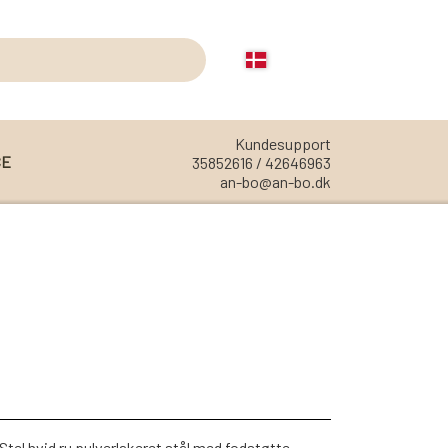
Kundesupport
CE
35852616 / 42646963
an-bo@an-bo.dk
REOLER
REOL EDGE
REOL MISTRAL
REOL SIGN
REOL BASIC
REOLER/OPBEVARING
Stel hvid ru pulverlakeret stål med fodstøtte,