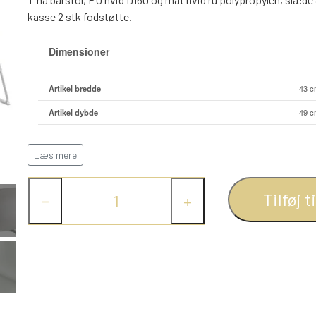
kasse 2 stk fodstøtte.
Dimensioner
Artikel bredde
43 
Artikel dybde
49 
Artikel højde
94 
Læs mere
Ryglæn højde
17 
Sæde bredde
43 
Tilføj t
−
+
Sæde dybde
42 
Sæde højde max.
76 