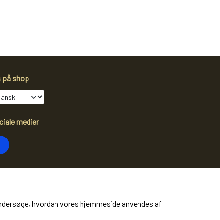
s på shop
ciale medier
dtag vores nyhedsbrev via e-mail
Tilmeld
at undersøge, hvordan vores hjemmeside anvendes af
ere information)