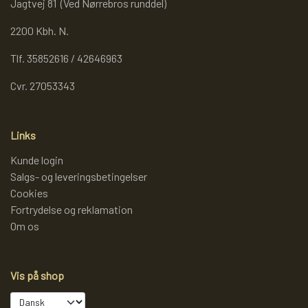
Jagtvej 81 (Ved Nørrebros runddel)
REOL BASIC
2200 Kbh. N.
Tlf. 35852616 / 42646963
REOLER/OPBEVARING
Cvr. 27053343
BOGREOLER 40 CM DYBDE
Links
Kunde login
REOLSÆT
Salgs- og leveringsbetingelser
Cookies
Fortrydelse og reklamation
Om os
Vis på shop