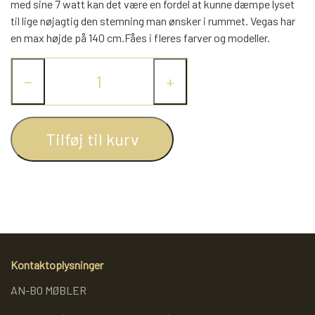
WEBSHOP
med sine 7 watt kan det være en fordel at kunne dæmpe lyset
DAYBED/CHAISELONG
BELYSNING
til lige nøjagtig den stemning man ønsker i rummet. Vegas har
BELYSNING
VÆGPANELER
SPEJLE
en max højde på 140 cm.Fåes i fleres farver og modeller.
PARKERING
ENTRE
VÆGPANELER
VÆGPANELER
SPEJLE
−
+
AFHENTNING
BELYSNING
SPEJLE
SPEJLE
Tilføj til kurv
MONTERING & LEVERING
REOLER
OM OS
VÆGPANELER
REOL EDGE
REOL MISTRAL
SPEJLE
Kontaktoplysninger
AN-BO MØBLER
REOL SIGN