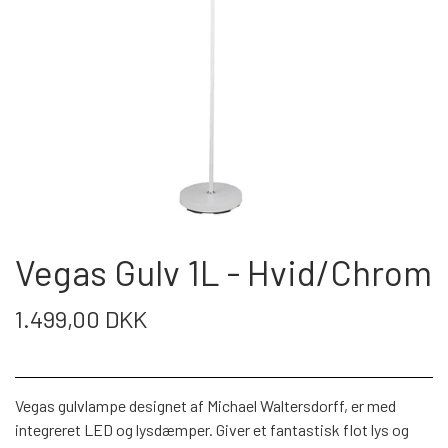
SENGE
LÆNESTOLE
MODUL SOFA DETROIT
SOVESOFA
SPISEBORDE
SOVESOFA
LÆNESTOLE
KØKKEN/BAD/SKYDEDØRE
MODUL SOFA SEATTLE
SKÆNKE
BÆNKE
DAYBED/CHAISELONG
OTIUMSTOLE
KØKKEN
SERVICE
VITRINER
SPISEBORDSSTOLE
GARDEROBESKABE
RECLINER
BAD
KONTAKT & ÅBNINGSTIDER
TV-MEDIA
Vegas Gulv 1L - Hvid/Chrom
BARSTOLE
KOMMODER
MASSAGESTOLE
SKYDEDØRE
FRAGTPRISER SÅDAN VÆLGER DU
1.499,00 DKK
KONTORSTOLE
BARBORDE
SKÆNKE
FRAGT I WEBSHOPPEN
DAYBED/CHAISELONG
LAMPER
SKRIVEBORDE
ENTRE
Vegas gulvlampe designet af Michael Waltersdorff, er med
SMINKEBORDE/SMYKKESKABE
SÅDAN HANDLER DU I VORES
LAMPER
integreret LED og lysdæmper. Giver et fantastisk flot lys og
VÆGPANELER