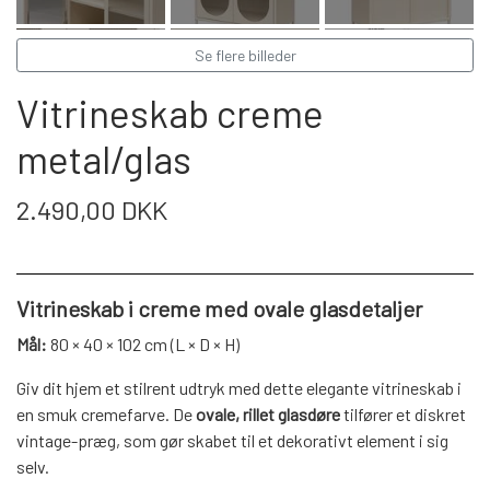
WEBSHOP
DAYBED/CHAISELONG
BELYSNING
BELYSNING
VÆGPANELER
Se flere billeder
SPEJLE
PARKERING
ENTRE
VÆGPANELER
Vitrineskab creme
VÆGPANELER
SPEJLE
metal/glas
AFHENTNING
BELYSNING
SPEJLE
SPEJLE
2.490,00 DKK
MONTERING & LEVERING
REOLER
OM OS
Vitrineskab i creme med ovale glasdetaljer
VÆGPANELER
REOL EDGE
Mål:
80 × 40 × 102 cm (L × D × H)
REOL MISTRAL
SPEJLE
Giv dit hjem et stilrent udtryk med dette elegante vitrineskab i
en smuk cremefarve. De
ovale, rillet glasdøre
tilfører et diskret
vintage-præg, som gør skabet til et dekorativt element i sig
REOL SIGN
selv.