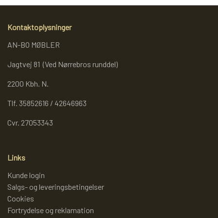
REOL BASIC
Kontaktoplysninger
AN-BO MØBLER
REOLER/OPBEVARING
Jagtvej 81 (Ved Nørrebros runddel)
2200 Kbh. N.
BOGREOLER 40 CM DYBDE
Tlf. 35852616 / 42646963
REOLSÆT
Cvr. 27053343
Links
Kunde login
Salgs- og leveringsbetingelser
Cookies
Fortrydelse og reklamation