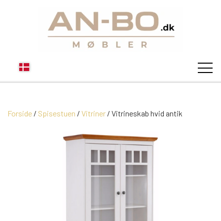
Forside
Spisestuen
Vitriner
STUEN
Vitrineskab hvid antik
SOFA
SPISESTUEN
MODUL SOFAER
VITRINER
SOVEVÆRELSE
MODUL SOFA DALLAS
SOFABORDE
SKÆNKE