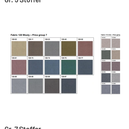
REOL BASIC
REOLER/OPBEVARING
BOGREOLER 40 CM DYBDE
REOLSÆT
Gr. 7 Stoffer