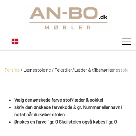
Forside
Lænestole nc
STUEN
Tekstiler/Læder & tilbehør lænestole
SOFA
SPISESTUEN
Vælg den ønskede farve stof/læder & sokkel
skriv den ønskede farvekode & gr. Nummer eller navn i
MODUL SOFAER
VITRINER
notat når du køber stolen
SOVEVÆRELSE
Ønskes en farve i gr. 0 Skal stolen også købes i gr. 0
MODUL SOFA DALLAS
SOFABORDE
SKÆNKE