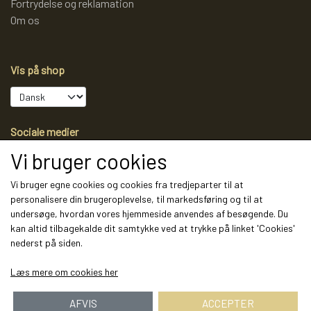
Fortrydelse og reklamation
Om os
Vis på shop
Sociale medier
Vi bruger cookies
Vi bruger egne cookies og cookies fra tredjeparter til at
personalisere din brugeroplevelse, til markedsføring og til at
Modtag vores nyhedsbrev via e-mail
undersøge, hvordan vores hjemmeside anvendes af besøgende. Du
kan altid tilbagekalde dit samtykke ved at trykke på linket 'Cookies'
Tilmeld
nederst på siden.
(mere information)
Læs mere om cookies her
AFVIS
ACCEPTER