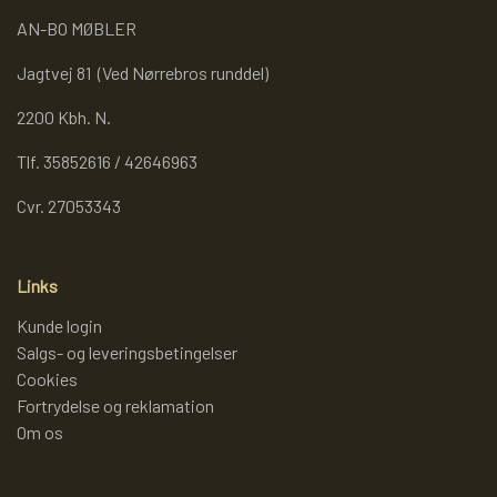
AN-BO MØBLER
REOL BASIC
Jagtvej 81 (Ved Nørrebros runddel)
REOLER/OPBEVARING
2200 Kbh. N.
Tlf. 35852616 / 42646963
BOGREOLER 40 CM DYBDE
Cvr. 27053343
REOLSÆT
Links
Kunde login
Salgs- og leveringsbetingelser
Cookies
Fortrydelse og reklamation
Om os