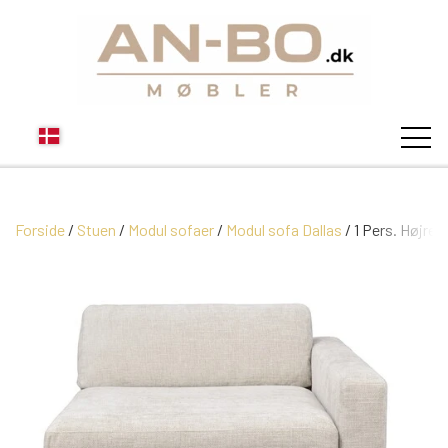
Forside
Stuen
Modul sofaer
STUEN
Modul sofa Dallas
1 Pers. Højre 
SOFA
SPISESTUEN
MODUL SOFAER
VITRINER
SOVEVÆRELSE
MODUL SOFA DALLAS
SOFABORDE
SKÆNKE