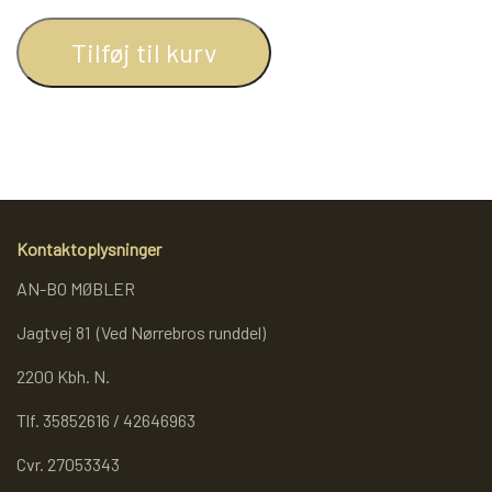
REOL BASIC
Tilføj til kurv
REOLER/OPBEVARING
BOGREOLER 40 CM DYBDE
Kontaktoplysninger
REOLSÆT
AN-BO MØBLER
Jagtvej 81 (Ved Nørrebros runddel)
2200 Kbh. N.
Tlf. 35852616 / 42646963
Cvr. 27053343