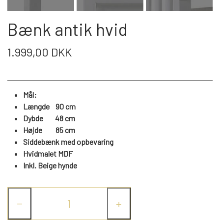
WEBSHOP
DAYBED/CHAISELONG
BELYSNING
BELYSNING
VÆGPANELER
Bænk antik hvid
SPEJLE
PARKERING
ENTRE
VÆGPANELER
VÆGPANELER
1.999,00 DKK
SPEJLE
AFHENTNING
BELYSNING
SPEJLE
SPEJLE
Mål:
MONTERING & LEVERING
REOLER
Længde 90 cm
Dybde 48 cm
Højde
85
cm
OM OS
VÆGPANELER
REOL EDGE
Siddebænk med opbevaring
Hvidmalet MDF
Inkl. Beige hynde
REOL MISTRAL
SPEJLE
−
+
REOL SIGN