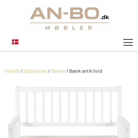
Forside
Spisestuen
Bænke
STUEN
Bænk antik hvid
SOFA
SPISESTUEN
MODUL SOFAER
VITRINER
SOVEVÆRELSE
MODUL SOFA DALLAS
SOFABORDE
SKÆNKE