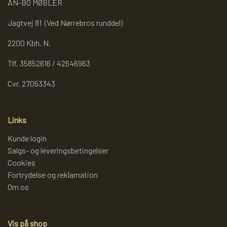
AN-BO MØBLER
REOL BASIC
Jagtvej 81 (Ved Nørrebros runddel)
2200 Kbh. N.
REOLER/OPBEVARING
Tlf. 35852616 / 42646963
Cvr. 27053343
BOGREOLER 40 CM DYBDE
Links
REOLSÆT
Kunde login
Salgs- og leveringsbetingelser
Cookies
Fortrydelse og reklamation
Om os
Vis på shop