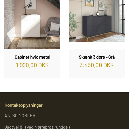
Cabinet hvid metal
Skænk 3 døre - Grå
1.990,00 DKK
3.450,00 DKK
Kontaktoplysninger
AN-BO MØBLER
Jagtvej 81 (Ved Nørrebros runddel)