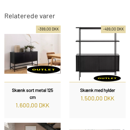
REOL BASIC
Relaterede varer
-399,00 DKK
-499,00 DKK
REOLER/OPBEVARING
BOGREOLER 40 CM DYBDE
REOLSÆT
Skænk sort metal 125
Skænk med hylder
cm
1.500,00 DKK
1.600,00 DKK