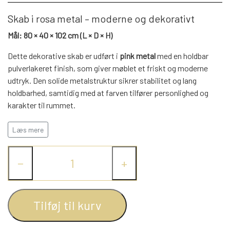
WEBSHOP
DAYBED/CHAISELONG
BELYSNING
BELYSNING
Skab i rosa metal – moderne og dekorativt
VÆGPANELER
SPEJLE
PARKERING
Mål: 80 × 40 × 102 cm (L × D × H)
ENTRE
VÆGPANELER
VÆGPANELER
Dette dekorative skab er udført i
SPEJLE
pink metal
med en holdbar
pulverlakeret finish, som giver møblet et friskt og moderne
AFHENTNING
BELYSNING
SPEJLE
udtryk. Den solide metalstruktur sikrer stabilitet og lang
SPEJLE
holdbarhed, samtidig med at farven tilfører personlighed og
MONTERING & LEVERING
karakter til rummet.
REOLER
Skabet er udstyret med
to låger
, der skjuler praktisk
Læs mere
opbevaringsplads til bøger, småting eller dekorative
OM OS
VÆGPANELER
REOL EDGE
genstande. Den kompakte størrelse gør det velegnet til stue,
−
+
entré eller kontor, hvor både funktionalitet og farverig design
kombineres.
REOL MISTRAL
SPEJLE
Et stilfuldt og funktionelt skab, der tilfører et moderne og
Tilføj til kurv
levende touch til hjemmet.
REOL SIGN