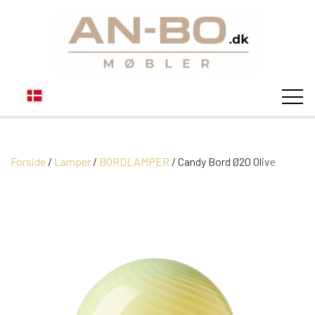
Forside
Lamper
BORDLAMPER
STUEN
Candy Bord Ø20 Olive
SOFA
SPISESTUEN
MODUL SOFAER
VITRINER
SOVEVÆRELSE
MODUL SOFA DALLAS
SOFABORDE
SKÆNKE