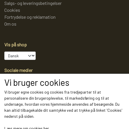
Salgs- og leveringsbetingelser
Cookies
Fortrydelse og reklamation
Om os
Vis på shop
Sociale medier
Vi bruger cookies
Vi bruger egne cookies og cookies fra tredjeparter til at
personalisere din brugeroplevelse, til markedsføring og til at
Modtag vores nyhedsbrev via e-mail
undersøge, hvordan vores hjemmeside anvendes af besøgende. Du
kan altid tilbagekalde dit samtykke ved at trykke på linket 'Cookies'
Tilmeld
nederst på siden.
(mere information)
Læs mere om cookies her