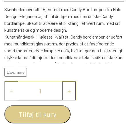
WEBSHOP
DAYBED/CHAISELONG
BELYSNING
BELYSNING
Skønheden overalt i Hjemmet med Candy Bordlampen fra Halo
VÆGPANELER
SPEJLE
Design. Elegance og stil til dit hjem med den unikke Candy
PARKERING
ENTRE
bordlampe. Skabt til at være et blikfang i ethvert rum, med sit
VÆGPANELER
VÆGPANELER
kunstneriske og moderne design.
SPEJLE
Kunsthåndværk i Højeste Kvalitet. Candy bordlampen er udført
AFHENTNING
BELYSNING
med mundblæst glasskærm, der prydes af et fascinerende
SPEJLE
SPEJLE
snoet mønster. Hver lampe er unik, hvilket gør den til et særligt
stykke kunst i dit hjem. Den mundblæste teknik sikrer ikke kun
MONTERING & LEVERING
REOLER
en smuk æstetik, men også høj kvalitet og holdbarhed. Elegant
og Matchende Design. Lampen er lavet af solidt Glas. Mærk
Læs mere
OM OS
harmonien af kombinationen der skaber et sammenhængende
VÆGPANELER
REOL EDGE
og stilfuldt udseende, passer ind i både moderne og klassiske
−
+
indretninger. Fleksibel og Brugervenlig. Lampen er designet
med en E27 fatning, som giver dig mulighed for at vælge netop
REOL MISTRAL
SPEJLE
den pære, der passer bedst til dine behov. Den integrerede
afbryder, monteret på ledningen, gør det nemt at tænde og
Tilføj til kurv
REOL SIGN
slukke for lyset.
Candy bordlampen, findes i flere farver, og har en perfekt