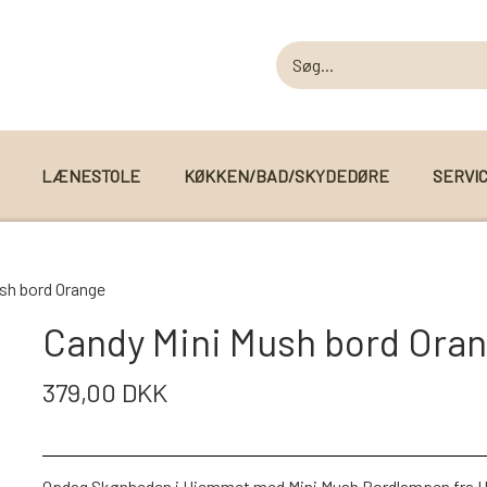
LÆNESTOLE
KØKKEN/BAD/SKYDEDØRE
SERVI
MODUL SOFAER
sh bord Orange
MODUL SOFA DALLAS
 I WEBSHOPPEN
Candy Mini Mush bord Ora
MODUL SOFA DETROIT
379,00 DKK
MODUL SOFA SEATTLE
Opdag Skønheden i Hjemmet med Mini Mush Bordlampen fra Halo 