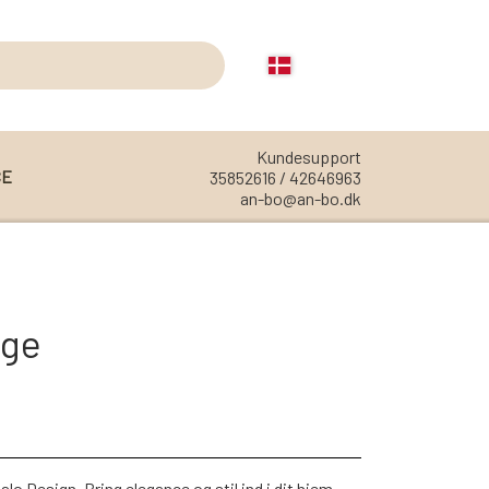
Kundesupport
CE
35852616 / 42646963
an-bo@an-bo.dk
REOLER
REOL EDGE
nge
REOL MISTRAL
REOL SIGN
REOL BASIC
REOLER/OPBEVARING
Design. Bring elegance og stil ind i dit hjem