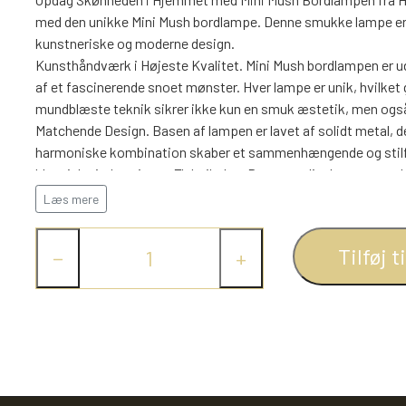
med den unikke Mini Mush bordlampe. Denne smukke lampe er sk
kunstneriske og moderne design.
Kunsthåndværk i Højeste Kvalitet. Mini Mush bordlampen er 
af et fascinerende snoet mønster. Hver lampe er unik, hvilket g
mundblæste teknik sikrer ikke kun en smuk æstetik, men også 
Matchende Design. Basen af lampen er lavet af solidt metal,
harmoniske kombination skaber et sammenhængende og stilfu
klassiske indretninger. Fleksibel og Brugervenlig. Lampen er 
for at vælge netop den pære, der passer bedst til dine behov. 
Læs mere
gør det nemt at tænde og slukke for lyset.
Med en højde på 20 cm og en diameter på 17 cm, har Mini Mush 
Tilføj t
−
+
enhver overflade i dit hjem. Den kompakte form gør den ideel ti
din vindueskarm.
Lad Mini Mush bordlampen fra Halo Design tilføje et strejf af l
udseende og behagelige lys vil skabe den perfekte atmosfære,