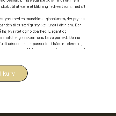
BOGREOLER 40 CM DYBDE
abt til at være et blikfang i ethvert rum, med sit
REOLSÆT
udstyret med en mundblæst glasskærm, der prydes
ør den til et særligt stykke kunst i dit hjem. Den
høj kvalitet og holdbarhed. Elegant og
 der matcher glasskærmens farve perfekt. Denne
ldt udseende, der passer ind i både moderne og
designet med en G9 fatning, som giver dig mulighed
Den integrerede afbryder, monteret på ledningen,
bordlampen den perfekte størrelse til at pryde
il kurv
l natborde, skriveborde, hylder eller som en del af
uksus og hygge til dit hjem. Dens sofistikerede
 uanset hvor du placerer den.