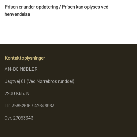
WEBSHOP
DAYBED/CHAISELONG
BELYSNING
Prisen er under opdatering / Prisen kan oplyses ved
BELYSNING
VÆGPANELER
henvendelse
SPEJLE
PARKERING
ENTRE
VÆGPANELER
VÆGPANELER
SPEJLE
AFHENTNING
BELYSNING
SPEJLE
SPEJLE
Kontaktoplysninger
MONTERING & LEVERING
REOLER
AN-BO MØBLER
Jagtvej 81 (Ved Nørrebros runddel)
OM OS
VÆGPANELER
REOL EDGE
2200 Kbh. N.
Tlf. 35852616 / 42646963
REOL MISTRAL
SPEJLE
Cvr. 27053343
REOL SIGN