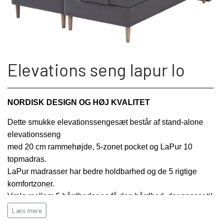
SENGE
LÆNESTOLE
MODUL SOFA DETROIT
SOVESOFA
SPISEBORDE
SOVESOFA
LÆNESTOLE
KØKKEN/BAD/SKYDEDØRE
MODUL SOFA SEATTLE
SKÆNKE
BÆNKE
Elevations seng lapur Io
DAYBED/CHAISELONG
OTIUMSTOLE
KØKKEN
SERVICE
VITRINER
SPISEBORDSSTOLE
GARDEROBESKABE
NORDISK DESIGN OG HØJ KVALITET
RECLINER
BAD
KONTAKT & ÅBNINGSTIDER
Dette smukke elevationssengesæt består af stand-alone
TV-MEDIA
BARSTOLE
elevationsseng
KOMMODER
MASSAGESTOLE
SKYDEDØRE
med 20 cm rammehøjde, 5-zonet pocket og LaPur 10
FRAGTPRISER SÅDAN VÆLGER DU
KONTORSTOLE
topmadras.
BARBORDE
SKÆNKE
FRAGT I WEBSHOPPEN
LaPur madrasser har bedre holdbarhed og de 5 rigtige
DAYBED/CHAISELONG
LAMPER
komfortzoner.
SKRIVEBORDE
Vælg mellem 5 hårdheder og få den hårdhed, der passer til
ENTRE
SMINKEBORDE/SMYKKESKABE
SÅDAN HANDLER DU I VORES
LAMPER
dig.
Læs mere
VÆGPANELER