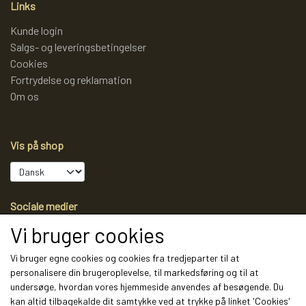
Links
REOL BASIC
Kunde login
Salgs- og leveringsbetingelser
Cookies
REOLER/OPBEVARING
Fortrydelse og reklamation
Om os
BOGREOLER 40 CM DYBDE
Vis på shop
REOLSÆT
Sociale medier
Vi bruger cookies
Vi bruger egne cookies og cookies fra tredjeparter til at
personalisere din brugeroplevelse, til markedsføring og til at
Modtag vores nyhedsbrev via e-mail
undersøge, hvordan vores hjemmeside anvendes af besøgende. Du
kan altid tilbagekalde dit samtykke ved at trykke på linket 'Cookies'