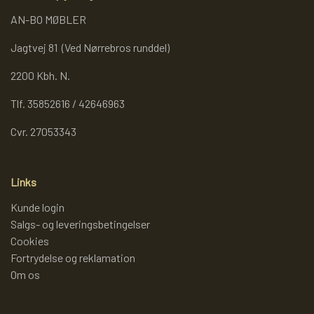
WEBSHOP
DAYBED/CHAISELONG
BELYSNING
AN-BO MØBLER
BELYSNING
VÆGPANELER
SPEJLE
PARKERING
Jagtvej 81 (Ved Nørrebros runddel)
ENTRE
VÆGPANELER
VÆGPANELER
2200 Kbh. N.
SPEJLE
AFHENTNING
BELYSNING
Tlf. 35852616 / 42646963
SPEJLE
SPEJLE
Cvr. 27053343
MONTERING & LEVERING
REOLER
Links
OM OS
VÆGPANELER
REOL EDGE
Kunde login
Salgs- og leveringsbetingelser
Cookies
REOL MISTRAL
SPEJLE
Fortrydelse og reklamation
Om os
REOL SIGN