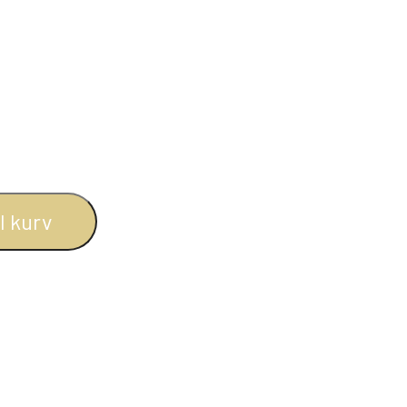
BOGREOLER 40 CM DYBDE
REOLSÆT
il kurv