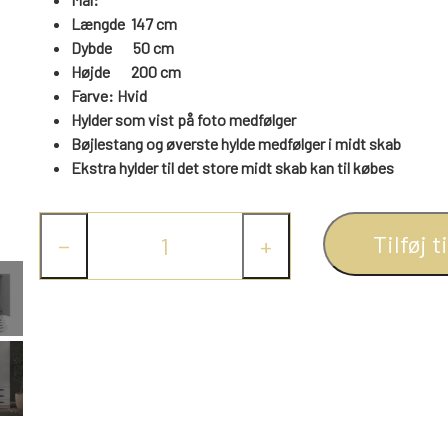
Længde 147 cm
Dybde 50 cm
Højde
200
cm
Farve: Hvid
Hylder som vist på foto medfølger
Bøjlestang og øverste hylde medfølger i midt skab
Ekstra hylder til det store midt skab kan til købes
Tilføj t
−
+