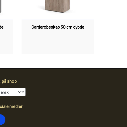
de
Garderobeskab 50 cm dybde
s på shop
ciale medier