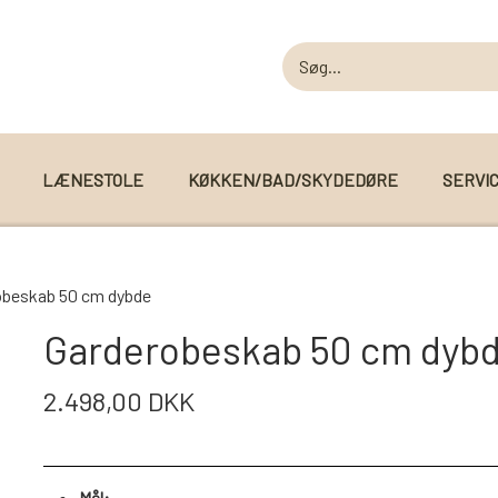
LÆNESTOLE
KØKKEN/BAD/SKYDEDØRE
SERVI
MODUL SOFAER
obeskab 50 cm dybde
MODUL SOFA DALLAS
 I WEBSHOPPEN
Garderobeskab 50 cm dyb
MODUL SOFA DETROIT
2.498,00 DKK
MODUL SOFA SEATTLE
Mål: