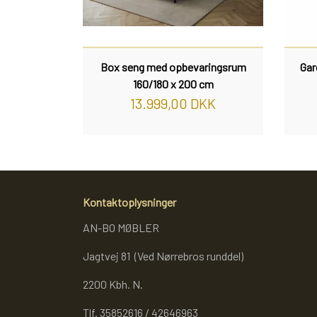
Box seng med opbevaringsrum
Gar
160/180 x 200 cm
13.999,00 DKK
Kontaktoplysninger
AN-BO MØBLER
Jagtvej 81 (Ved Nørrebros runddel)
2200 Kbh. N.
Tlf. 35852616 / 42646963