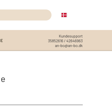
Kundesupport
CE
35852616 / 42646963
an-bo@an-bo.dk
REOLER
REOL EDGE
de
REOL MISTRAL
REOL SIGN
REOL BASIC
REOLER/OPBEVARING