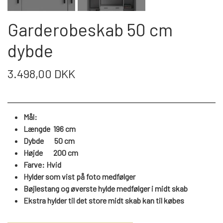
WEBSHOP
DAYBED/CHAISELONG
BELYSNING
BELYSNING
VÆGPANELER
Garderobeskab 50 cm
SPEJLE
PARKERING
ENTRE
VÆGPANELER
dybde
VÆGPANELER
SPEJLE
AFHENTNING
3.498,00 DKK
BELYSNING
SPEJLE
SPEJLE
MONTERING & LEVERING
REOLER
Mål:
Længde 196 cm
OM OS
VÆGPANELER
REOL EDGE
Dybde 50 cm
Højde
200
cm
Farve: Hvid
REOL MISTRAL
SPEJLE
Hylder som vist på foto medfølger
Bøjlestang og øverste hylde medfølger i midt skab
Ekstra hylder til det store midt skab kan til købes
REOL SIGN